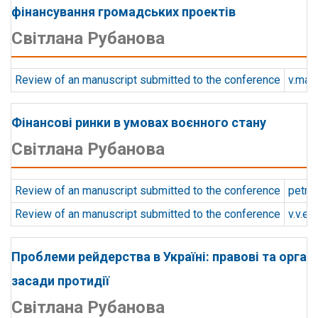
фінансування громадських проектів
Світлана Рубанова
Review of an manuscript submitted to the conference
v.mat
Фінансові ринки в умовах воєнного стану
Світлана Рубанова
Review of an manuscript submitted to the conference
petrik
Review of an manuscript submitted to the conference
v.v.e
Проблеми рейдерства в Україні: правові та органі
засади протидії
Світлана Рубанова