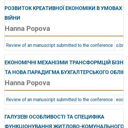
РОЗВИТОК КРЕАТИВНОЇ ЕКОНОМІКИ В УМОВАХ
ВІЙНИ
Hanna Popova
Review of an manuscript submitted to the conference
o.bra
ЕКОНОМІЧНІ МЕХАНІЗМИ ТРАНСФОРМЦІЙ БІЗНЕ
ТА НОВА ПАРАДИГМА БУХГАЛТЕРСЬКОГО ОБЛІК
Hanna Popova
Review of an manuscript submitted to the conference
eochu
ГАЛУЗЕВІ ОСОБЛИВОСТІ ТА СПЕЦИФІКА
ФУНКЦІОНУВАННЯ ЖИТЛОВО-КОМУНАЛЬНОГО