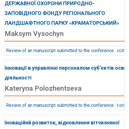
ДЕРЖАВНОЇ ОХОРОНИ ПРИРОДНО-
ЗАПОВІДНОГО ФОНДУ РЕГІОНАЛЬНОГО
ЛАНДШАФТНОГО ПАРКУ «КРАМАТОРСЬКИЙ»
Maksym Vysochyn
Review of an manuscript submitted to the conference
ccit
Інновації в управлінні персоналом суб’єктів освіт
діяльності
Kateryna Polozhentseva
Review of an manuscript submitted to the conference
t.orie
Іноваційнй розвиток, відновлення вітчизняної