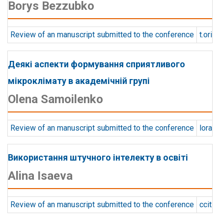
Borys Bezzubko
Review of an manuscript submitted to the conference
t.orie
Деякі аспекти формування сприятливого
мікроклімату в академічній групі
Olena Samoilenko
Review of an manuscript submitted to the conference
lora.s
Використання штучного інтелекту в освіті
Alina Isaeva
Review of an manuscript submitted to the conference
ccit