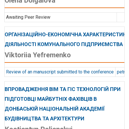
Olena Dolgalova
Awaiting Peer Review
ОРГАНІЗАЦІЙНО-ЕКОНОМІЧНА ХАРАКТЕРИСТИК
ДІЯЛЬНОСТІ КОМУНАЛЬНОГО ПІДПРИЄМСТВА «
Viktoriia Yefremenko
Review of an manuscript submitted to the conference
petrik
ВПРОВАДЖЕННЯ BIM ТА ГІС ТЕХНОЛОГІЙ ПРИ
ПІДГОТОВЦІ МАЙБУТНІХ ФАХІВЦІВ В
ДОНБАСЬКІЙ НАЦІОНАЛЬНІЙ АКАДЕМІЇ
БУДІВНИЦТВА ТА АРХІТЕКТУРИ