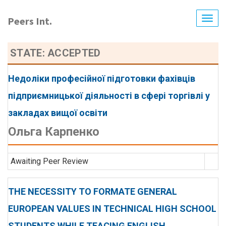
Skip
to
Peers Int.
Togg
main
navig
content
STATE: ACCEPTED
Недоліки професійної підготовки фахівців
підприємницької діяльності в сфері торгівлі у
закладах вищої освіти
Ольга Карпенко
Awaiting Peer Review
THE NECESSITY TO FORMATE GENERAL
EUROPEAN VALUES IN TECHNICAL HIGH SCHOOL
STUDENTS WHILE TEACING ENGLISH