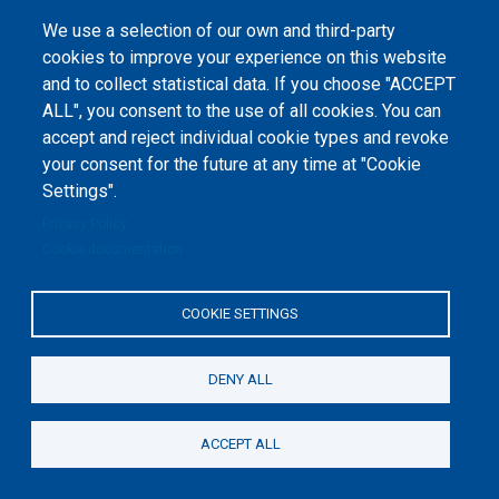
Концепція психологічного консультування:
We use a selection of our own and third-party
індивідуальна психологія А. Адлера
cookies to improve your experience on this website
and to collect statistical data. If you choose "ACCEPT
Alla Kolodyazhna
ALL", you consent to the use of all cookies. You can
accept and reject individual cookie types and revoke
Review of an manuscript submitted to the conference
hrygo
your consent for the future at any time at "Cookie
Settings".
ІНСТИТУЦІОНАЛЬНИЙ ВИМІР ОБЛІКУ ЗЕМЕЛЬ
Privacy Policy
Cookie documentation
СІЛЬСЬКОГОСПОДАРСЬКОГО ПРИЗНАЧЕННЯ: ДО
КИТАЮ І УКРАЇНИ
COOKIE SETTINGS
Анжела Гриліцька
DENY ALL
Review of an manuscript submitted to the conference
v.v.e
ACCEPT ALL
Review of an manuscript submitted to the conference
b.i.b