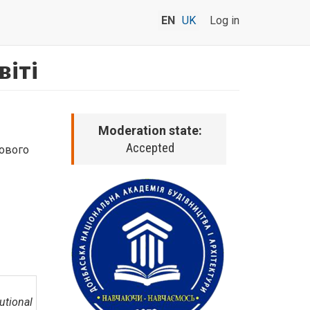
EN
UK
Log in
віті
Moderation state:
Accepted
нового
tutional