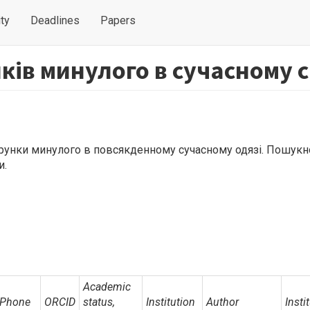
ty
Deadlines
Papers
ків минулого в сучасному с
ерунки минулого в повсякденному сучасному одязі. Пошук
и.
Academic
Phone
ORCID
status,
Institution
Author
Insti