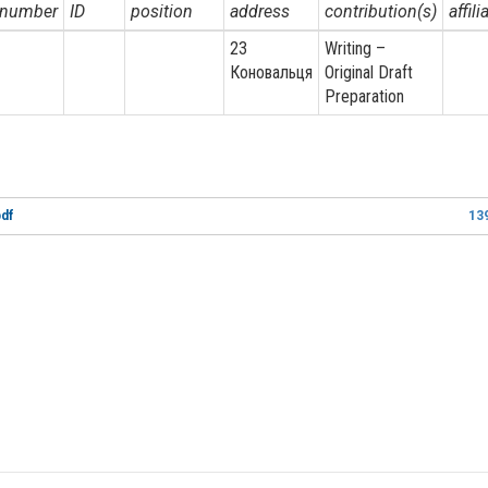
number
ID
position
address
contribution(s)
affili
23
Writing –
Коновальця
Original Draft
Preparation
df
13