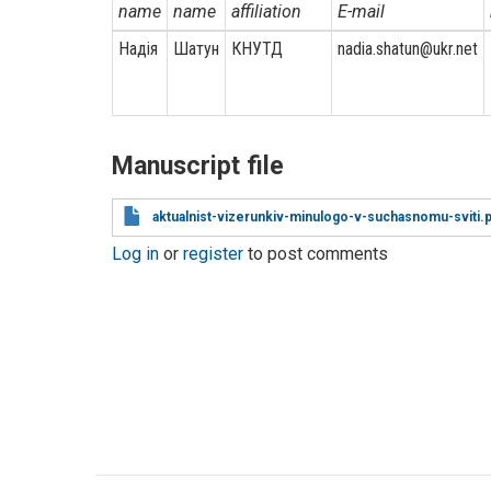
name
name
affiliation
E-mail
Надія
Шатун
КНУТД
nadia.shatun@ukr.net
Manuscript file
aktualnist-vizerunkiv-minulogo-v-suchasnomu-sviti.p
Log in
or
register
to post comments