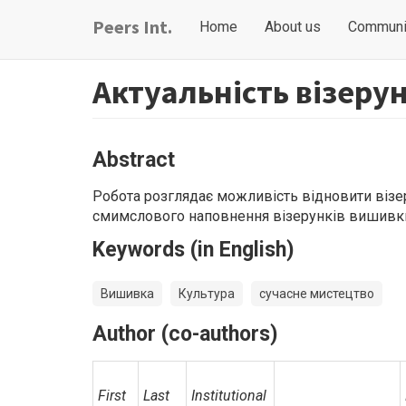
Skip
Main
User
Peers Int.
Home
About us
Communi
to
navigation
account
main
content
menu
Актуальність візерун
Abstract
Робота розглядає можливість відновити віз
смимслового наповнення візерунків вишивк
Keywords (in English)
Вишивка
Культура
сучасне мистецтво
Author (co-authors)
First
Last
Institutional