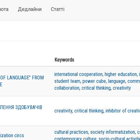
нота
Дедлайни
Статті
Keywords
international cooperation
,
higher education
,
 OF LANGUAGE” FROM
student team
,
power cube
,
language
,
commu
E
collaboration
,
critical thinking
,
creativity
СЛЕННЯ ЗДОБУВАЧІВ
creativity
,
critical thinking
,
inhibitor of creati
cultural practices
,
society informatization
,
c
ization circs
contemporary culture
,
socio-cultural activit