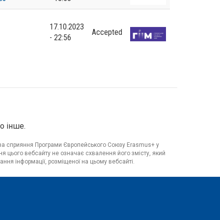
17.10.2023
Accepted
- 22:56
о інше.
я за сприяння Програми Європейського Союзу Erasmus+ у
я цього вебсайту не означає схвалення його змісту, який
ання інформації, розміщеної на цьому вебсайті.