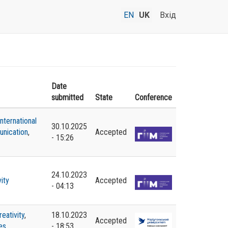
EN
UK
Вхід
Date
submitted
State
Conference
international
30.10.2025
nication
,
Accepted
- 15:26
24.10.2023
vity
Accepted
- 04:13
reativity
,
18.10.2023
Accepted
ies
- 18:53