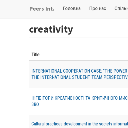
Перейти
Main
User
Peers Int.
Головна
Про нас
Спіль
до
navigation
account
основного
вмісту
menu
creativity
Title
INTERNATIONAL COOPERATION CASE: “THE POWER
THE INTERNATIONAL STUDENT TEAM PERSPECTIV
ІНГІБІТОРИ КРЕАТИВНОСТІ ТА КРИТИЧНОГО МИ
ЗВО
Cultural practices development in the society informat