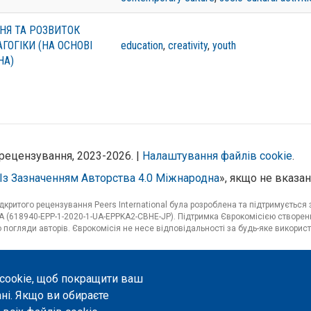
НЯ ТА РОЗВИТОК
ГОГІКИ (НА ОСНОВІ
education
,
creativity
,
youth
НА)
рецензування, 2023-2026. |
Налаштування файлів cookie
.
Із Зазначенням Авторства 4.0 Міжнародна
», якщо не вказан
критого рецензування Peers International була розроблена та підтримуєтьс
 (618940-EPP-1-2020-1-UA-EPPKA2-CBHE-JP). Підтримка Єврокомісією створенн
погляди авторів. Єврокомісія не несе відповідальності за будь-яке використ
 cookie, щоб покращити ваш
ані. Якщо ви обираєте