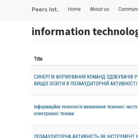
Skip
Main
User
Peers Int.
Home
About us
Communi
to
navigation
account
main
content
menu
information technolo
Title
СИНЕРГІЯ ФОРМУВАННЯ КОМАНД ЗДОБУВАЧІВ РІ
ВИЩОЇ ОСВІТИ В ПОЗААУДИТОРНІЙ АКТИВНОСТІ
Інформаційна технологія визначення технічної чисто
електронної техніки
ПОЗААУДИТОРНА АКТИВНІСТЬ ЯК ІНСТРУМЕНТ І