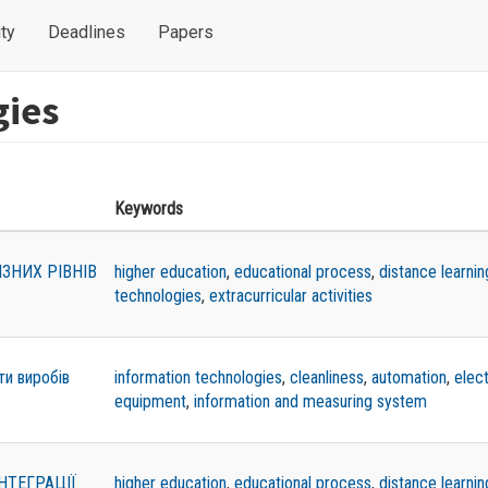
ty
Deadlines
Papers
gies
Keywords
ЗНИХ РІВНІВ
higher education
,
educational process
,
distance learnin
technologies
,
extracurricular activities
ти виробів
information technologies
,
cleanliness
,
automation
,
elec
equipment
,
information and measuring system
НТЕГРАЦІЇ
higher education
,
educational process
,
distance learnin