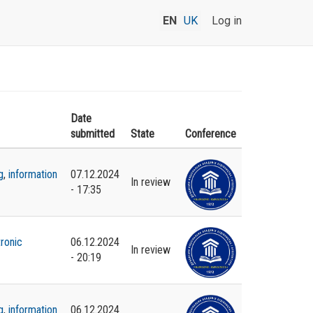
EN
UK
Log in
Date
submitted
State
Conference
g
,
information
07.12.2024
In review
- 17:35
tronic
06.12.2024
In review
- 20:19
g
,
information
06.12.2024