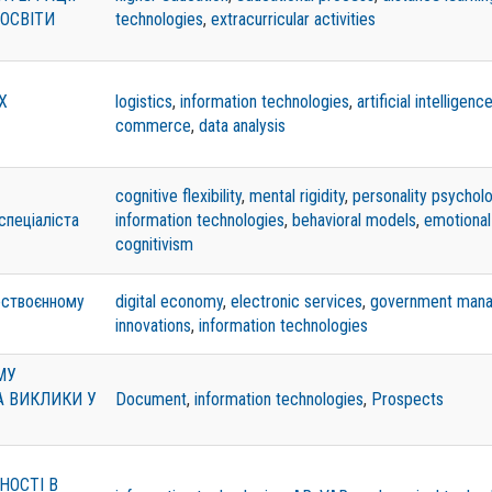
 ОСВІТИ
technologies
,
extracurricular activities
Х
logistics
,
information technologies
,
artificial intelligenc
commerce
,
data analysis
cognitive flexibility
,
mental rigidity
,
personality psychol
спеціаліста
information technologies
,
behavioral models
,
emotional 
cognitivism
поствоєнному
digital economy
,
electronic services
,
government man
innovations
,
information technologies
МУ
А ВИКЛИКИ У
Document
,
information technologies
,
Prospects
НОСТІ В