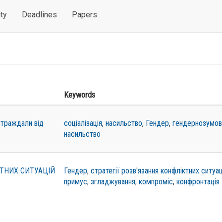
ty
Deadlines
Papers
Keywords
остраждали від
соціалізація
,
насильство
,
Гендер
,
гендернозумо
насильство
КТНИХ СИТУАЦІЙ
Гендер
,
стратегії розв'язання конфліктних ситуац
примус
,
згладжування
,
компроміс
,
конфронтація