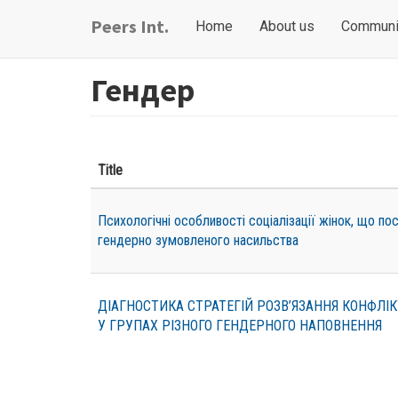
Skip
Main
User
Peers Int.
Home
About us
Communi
to
navigation
account
main
content
menu
Гендер
Title
Психологічні особливості соціалізації жінок, що п
гендерно зумовленого насильства
ДІАГНОСТИКА СТРАТЕГІЙ РОЗВ’ЯЗАННЯ КОНФЛІ
У ГРУПАХ РІЗНОГО ГЕНДЕРНОГО НАПОВНЕННЯ