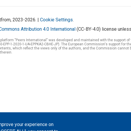
atfrom, 2023-2026. |
Cookie Settings
.
Commons Attribution 4.0 International
(CC-BY-4.0) license unless
 platform "Peers International" was developed and maintained with the support 
0-EPP-1-2020-1-UA-EPPKA2-CBHE-JP). The European Commission's support for the p
tents, which reflect the views only of the authors, and the Commission cannot 
therein.
improve your experience on