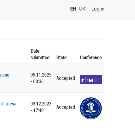
EN
UK
Log in
Date
submitted
State
Conference
влене
05.11.2025
Accepted
- 08:36
ій
,
втеча
03.12.2023
Accepted
- 17:48