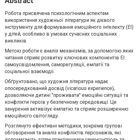
Abstract
Робота присвячена психологічним аспектам
використання художньої літератури як дієвого
інструменту для формування емоційного інтелекту (ЕІ)
у дітей, особливо в умовах сучасних соціальних
викликів.
Метою роботи є аналіз механізмів, за допомогою яких
читання сприяє розвитку ключових компонентів ЕІ:
самоусвідомлення, саморегуляції, емпатії та
соціальної взаємодії.
Обґрунтовано, що художня література надає
опосередкований досвід (vicarious experience),
дозволяючи дитині "проживати" емоційні ситуації та
конфлікти героїв у безпечному середовищі. Це
занурення активізує емпатію та сприяє розширенню
емоційного світогляду.
Розглянуто ефективні методики, зокрема групові
обговорення та аналіз конфліктів персонажів, які
допомагають дітям практикувати самоконтроль та