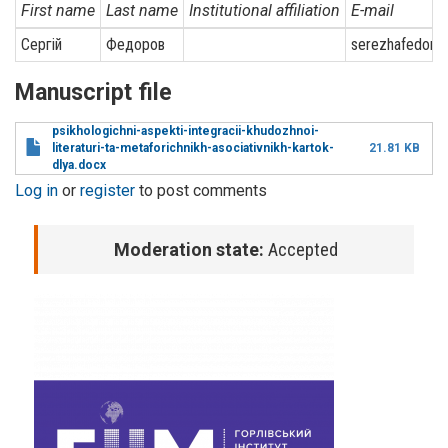
First name
Last name
Institutional affiliation
E-mail
Сергій
Федоров
serezhafedoro
Manuscript file
psikhologichni-aspekti-integracii-khudozhnoi-
literaturi-ta-metaforichnikh-asociativnikh-kartok-
21.81 KB
dlya.docx
Log in
or
register
to post comments
Moderation state:
Accepted