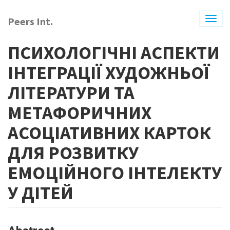
Skip
to
Peers Int.
Togg
main
navig
content
ПСИХОЛОГІЧНІ АСПЕКТИ
ІНТЕГРАЦІЇ ХУДОЖНЬОЇ
ЛІТЕРАТУРИ ТА
МЕТАФОРИЧНИХ
АСОЦІАТИВНИХ КАРТОК
ДЛЯ РОЗВИТКУ
ЕМОЦІЙНОГО ІНТЕЛЕКТУ
У ДІТЕЙ