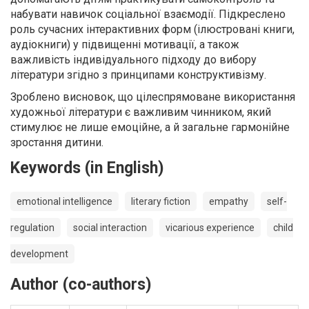
набувати навичок соціальної взаємодії. Підкреслено
роль сучасних інтерактивних форм (ілюстровані книги,
аудіокниги) у підвищенні мотивації, а також
важливість індивідуального підходу до вибору
літератури згідно з принципами конструктивізму.
Зроблено висновок, що цілеспрямоване використання
художньої літератури є важливим чинником, який
стимулює не лише емоційне, а й загальне гармонійне
зростання дитини.
Keywords (in English)
emotional intelligence
literary fiction
empathy
self-
regulation
social interaction
vicarious experience
child
development
Author (co-authors)