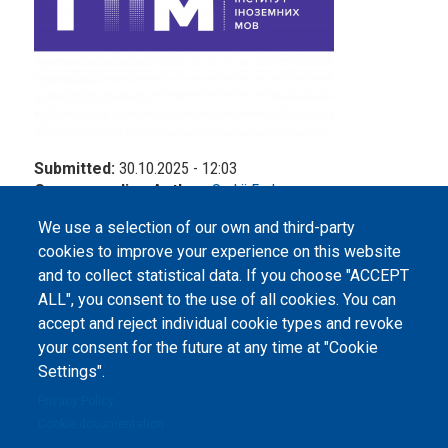
Submitted:
30.10.2025 - 12:03
Corresponding Author:
Serhii Fedorov
We use a selection of our own and third-party
cookies to improve your experience on this website
and to collect statistical data. If you choose "ACCEPT
ALL", you consent to the use of all cookies. You can
accept and reject individual cookie types and revoke
©
Peers International
, the open peer review platfrom,
your consent for the future at any time at "Cookie
2023-2026. |
Cookie Settings
.
Settings".
The website content is published under
Creative Commons
Privacy Policy
Attribution 4.0 International
(CC-BY-4.0) license unless
Cookie documentation
stated otherwise.