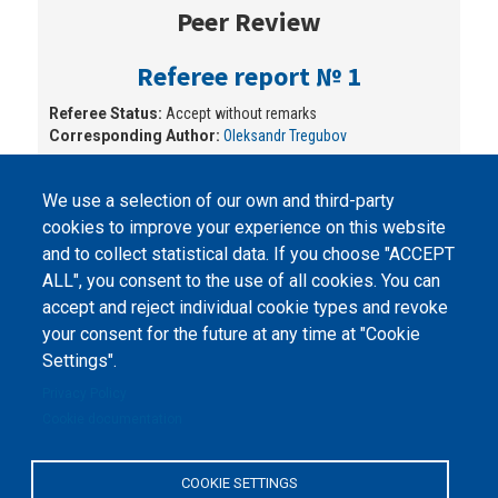
Peer Review
Referee report № 1
Referee Status:
Accept without remarks
Corresponding Author:
Oleksandr Tregubov
We use a selection of our own and third-party
cookies to improve your experience on this website
and to collect statistical data. If you choose "ACCEPT
ALL", you consent to the use of all cookies. You can
accept and reject individual cookie types and revoke
©
Peers International
, the open peer review platfrom,
your consent for the future at any time at "Cookie
2023-2026. |
Cookie Settings
.
Settings".
The website content is published under
Creative Commons
Privacy Policy
Attribution 4.0 International
(CC-BY-4.0) license unless
Cookie documentation
stated otherwise.
The online peer review platform
COOKIE SETTINGS
"Peers International" was