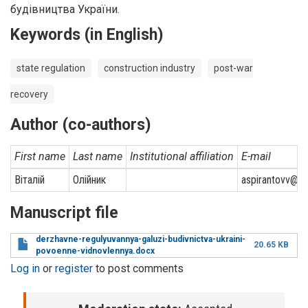
будівництва України.
Keywords (in English)
state regulation
construction industry
post-war
recovery
Author (co-authors)
First name
Last name
Institutional affiliation
E-mail
Віталій
Олійник
aspirantovv@g
Manuscript file
derzhavne-regulyuvannya-galuzi-budivnictva-ukraini-
20.65 KB
povoenne-vidnovlennya.docx
Log in
or
register
to post comments