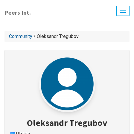
Skip
to
Peers Int.
Togg
main
navig
content
Community
/ Oleksandr Tregubov
Oleksandr Tregubov
Ukraine