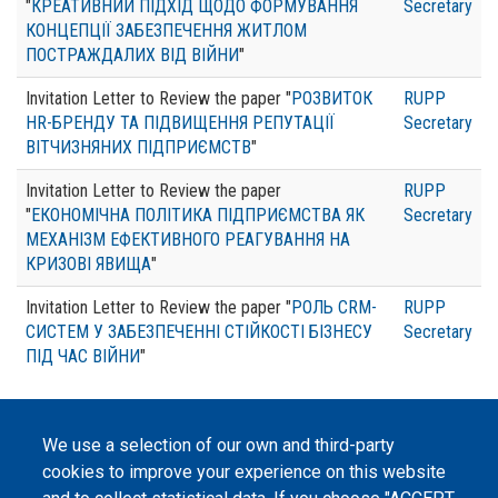
"
КРЕАТИВНИЙ ПІДХІД ЩОДО ФОРМУВАННЯ
Secretary
КОНЦЕПЦІЇ ЗАБЕЗПЕЧЕННЯ ЖИТЛОМ
ПОСТРАЖДАЛИХ ВІД ВІЙНИ
"
Invitation Letter to Review the paper "
РОЗВИТОК
RUPP
HR-БРЕНДУ ТА ПІДВИЩЕННЯ РЕПУТАЦІЇ
Secretary
ВІТЧИЗНЯНИХ ПІДПРИЄМСТВ
"
Invitation Letter to Review the paper
RUPP
"
ЕКОНОМІЧНА ПОЛІТИКА ПІДПРИЄМСТВА ЯК
Secretary
МЕХАНІЗМ ЕФЕКТИВНОГО РЕАГУВАННЯ НА
КРИЗОВІ ЯВИЩА
"
Invitation Letter to Review the paper "
РОЛЬ CRM-
RUPP
СИСТЕМ У ЗАБЕЗПЕЧЕННІ СТІЙКОСТІ БІЗНЕСУ
Secretary
ПІД ЧАС ВІЙНИ
"
Pagination
Next
››
page
We use a selection of our own and third-party
cookies to improve your experience on this website