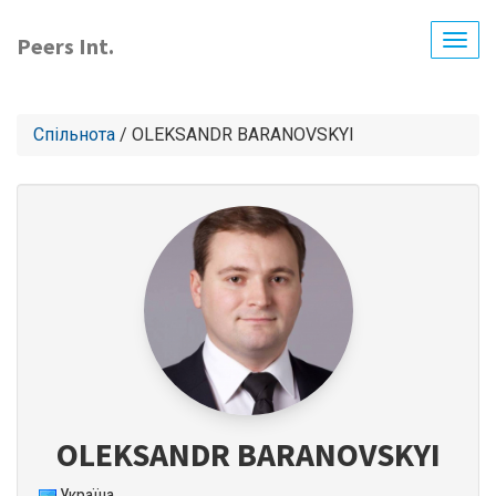
Перейти
до
Peers Int.
Togg
основного
navig
вмісту
Спільнота
/ OLEKSANDR BARANOVSKYI
OLEKSANDR BARANOVSKYI
Україна