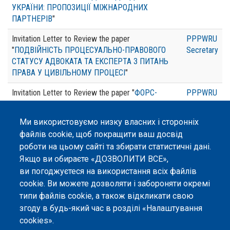
УКРАЇНИ: ПРОПОЗИЦІЇ МІЖНАРОДНИХ
ПАРТНЕРІВ
"
Invitation Letter to Review the paper
PPPWRU
"
ПОДВІЙНІСТЬ ПРОЦЕСУАЛЬНО-ПРАВОВОГО
Secretary
СТАТУСУ АДВОКАТА ТА ЕКСПЕРТА З ПИТАНЬ
ПРАВА У ЦИВІЛЬНОМУ ПРОЦЕСІ
"
Invitation Letter to Review the paper "
ФОРС-
PPPWRU
МАЖОРНІ ОБСТАВИНИ У ДОГОВОРАХ ПІД ЧАС
Secretary
ВОЄННОГО СТАНУ
"
Ми використовуємо низку власних і сторонніх
файлів cookie, щоб покращити ваш досвід
роботи на цьому сайті та збирати статистичні дані.
Якщо ви обираєте «ДОЗВОЛИТИ ВСЕ»,
ви погоджуєтеся на використання всіх файлів
©
Peers International
, платформа відкритого
cookie. Ви можете дозволяти і забороняти окремі
рецензування, 2023-2026. |
Налаштування файлів
типи файлів cookie, а також відкликати свою
cookie
.
згоду в будь-який час в розділі «Налаштування
cookies».
Вміст сайту опубліковано на умовах ліцензії «
Із