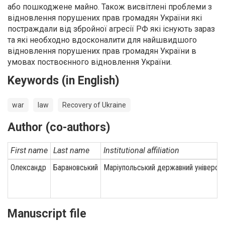
або пошкоджене майно. Також висвітлені проблеми з
відновлення порушених прав громадян України які
постраждали від збройної агресії РФ які існують зараз
та які необходно вдосконалити для найшвидшого
відновлення порушених прав громадян України в
умовах поствоєнного відновлення України.
Keywords (in English)
war
law
Recovery of Ukraine
Author (co-authors)
First name
Last name
Institutional affiliation
Олександр
Барановський
Маріупольський державний універси
Manuscript file