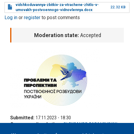
vidshkoduvannya-zbitkiv-za-vtrachene-zhitlo-v-
22.32 KB
umovakh-postvoennogo-vidnovlennya.docx
Log in
or
register
to post comments
Moderation state:
Accepted
Submitted:
17.11.2023 - 18:30
Corresponding Author:
OLEKSANDR BARANOVSKYI