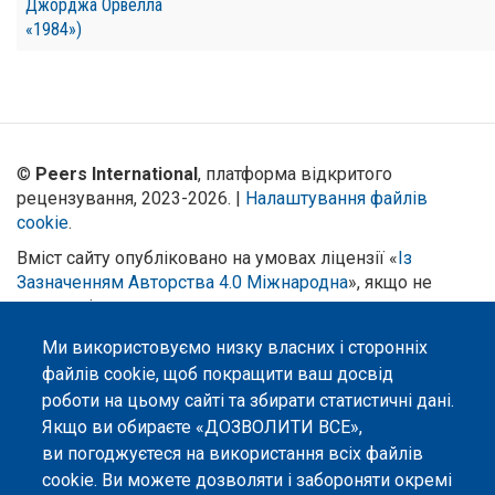
Джорджа Орвелла
«1984»)
©
Peers International
, платформа відкритого
рецензування, 2023-2026. |
Налаштування файлів
cookie
.
Вміст сайту опубліковано на умовах ліцензії «
Із
Зазначенням Авторства 4.0 Міжнародна
», якщо не
вказано інше.
Ми використовуємо низку власних і сторонніх
Онлайн-платформа відкритого
рецензування Peers International
файлів cookie, щоб покращити ваш досвід
була розроблена та підтримується
роботи на цьому сайті та збирати статистичні дані.
за сприяння Програми Європейського Союзу Erasmus+ у межах проєкту
Якщо ви обираєте «ДОЗВОЛИТИ ВСЕ»,
OPTIMA (618940-EPP-1-2020-1-UA-EPPKA2-CBHE-JP). Підтримка
Єврокомісією створення цього вебсайту не означає схвалення його
ви погоджуєтеся на використання всіх файлів
змісту, який відображає виключно погляди авторів. Єврокомісія не
cookie. Ви можете дозволяти і забороняти окремі
несе відповідальності за будь-яке використання інформації, розміщеної