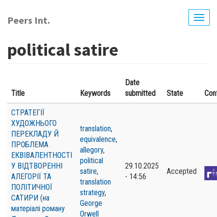
Перейти
до
Peers Int.
Togg
основного
navig
вмісту
political satire
Date
Title
Keywords
submitted
State
Con
СТРАТЕГІЇ
ХУДОЖНЬОГО
translation
,
ПЕРЕКЛАДУ Й
equivalence
,
ПРОБЛЕМА
allegory
,
ЕКВІВАЛЕНТНОСТІ
political
У ВІДТВОРЕННІ
29.10.2025
satire
,
Accepted
АЛЕГОРІЇ ТА
- 14:56
translation
ПОЛІТИЧНОЇ
strategy
,
САТИРИ (на
George
матеріалі роману
Orwell