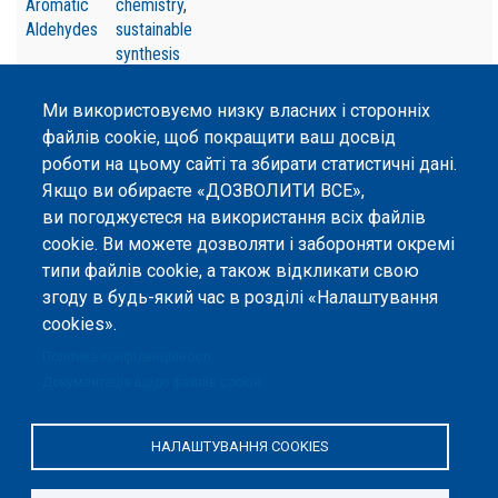
Aromatic
chemistry
,
Aldehydes
sustainable
synthesis
Ми використовуємо низку власних і сторонніх
файлів cookie, щоб покращити ваш досвід
роботи на цьому сайті та збирати статистичні дані.
Якщо ви обираєте «ДОЗВОЛИТИ ВСЕ»,
©
Peers International
, платформа відкритого
ви погоджуєтеся на використання всіх файлів
рецензування, 2023-2026. |
Налаштування файлів
cookie. Ви можете дозволяти і забороняти окремі
cookie
.
типи файлів cookie, а також відкликати свою
Вміст сайту опубліковано на умовах ліцензії «
Із
згоду в будь-який час в розділі «Налаштування
Зазначенням Авторства 4.0 Міжнародна
», якщо не
cookies».
вказано інше.
Політика конфіденційності
Онлайн-платформа відкритого
Документація щодо файлів cookie
рецензування Peers International
була розроблена та підтримується
за сприяння Програми Європейського Союзу Erasmus+ у межах проєкту
НАЛАШТУВАННЯ COOKIES
OPTIMA (618940-EPP-1-2020-1-UA-EPPKA2-CBHE-JP). Підтримка
Єврокомісією створення цього вебсайту не означає схвалення його
змісту, який відображає виключно погляди авторів. Єврокомісія не