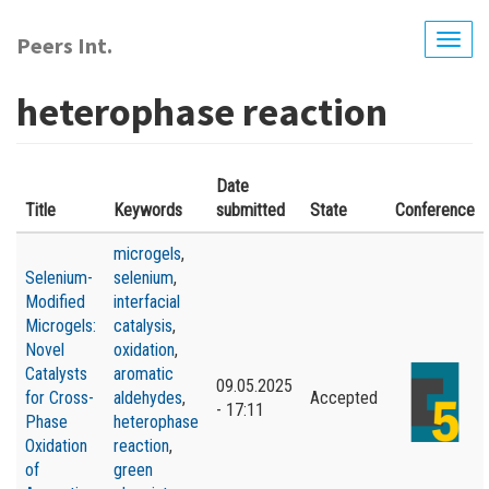
Перейти
до
Peers Int.
Togg
основного
navig
вмісту
heterophase reaction
Date
Title
Keywords
submitted
State
Conference
microgels
,
Selenium-
selenium
,
Modified
interfacial
Microgels:
catalysis
,
Novel
oxidation
,
Catalysts
aromatic
09.05.2025
for Cross-
aldehydes
,
Accepted
- 17:11
Phase
heterophase
Oxidation
reaction
,
of
green