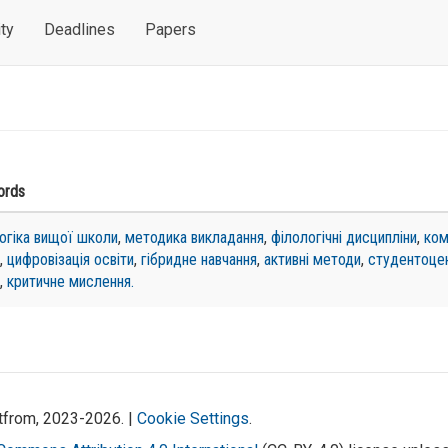
ty
Deadlines
Papers
ords
огіка вищої школи
,
методика викладання
,
філологічні дисципліни
,
ком
,
цифровізація освіти
,
гібридне навчання
,
активні методи
,
студентоце
,
критичне мислення.
atfrom, 2023-2026. |
Cookie Settings
.