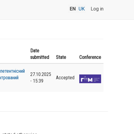
EN
UK
Log in
Date
submitted
State
Conference
петентнісний
27.10.2025
нтрований
Accepted
- 15:39