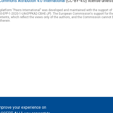
Commons Attribution 4.0 International
(CC-BY-4.0) license unless
 platform "Peers International" was developed and maintained with the support 
0-EPP-1-2020-1-UA-EPPKA2-CBHE-JP). The European Commission's support for the p
tents, which reflect the views only of the authors, and the Commission cannot 
therein.
improve your experience on