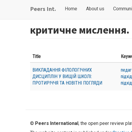
Skip
Main
User
Peers Int.
Home
About us
Communi
to
navigation
account
main
content
menu
критичне мислення.
Title
Keyw
ВИКЛАДАННЯ ФІЛОЛОГІЧНИХ
педаг
ДИСЦИПЛІН У ВИЩІЙ ШКОЛІ:
підхід
ПРОТИРІЧЧЯ ТА НОВІТНІ ПОГЛЯДИ
підхід
©
Peers International
, the open peer review pl