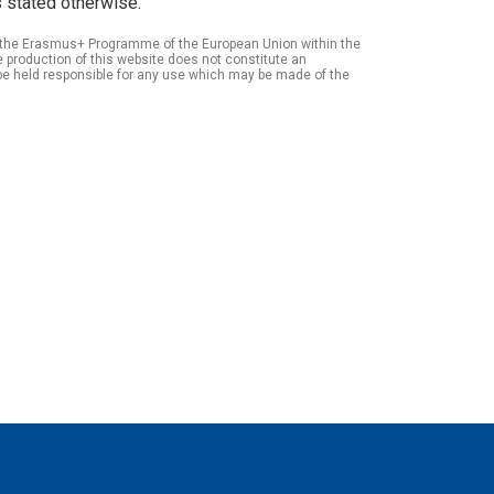
 stated otherwise.
of the Erasmus+ Programme of the European Union within the
roduction of this website does not constitute an
be held responsible for any use which may be made of the