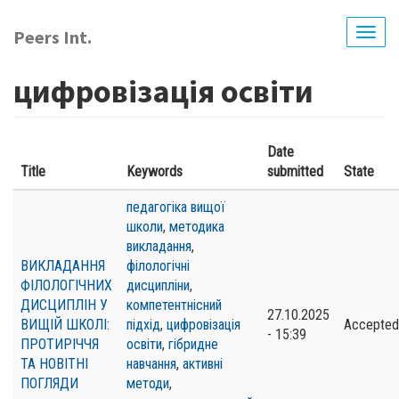
Skip
to
Peers Int.
Togg
main
navig
content
цифровізація освіти
Date
Title
Keywords
submitted
State
педагогіка вищої
школи
,
методика
викладання
,
ВИКЛАДАННЯ
філологічні
ФІЛОЛОГІЧНИХ
дисципліни
,
ДИСЦИПЛІН У
компетентнісний
27.10.2025
ВИЩІЙ ШКОЛІ:
підхід
,
цифровізація
Accepted
- 15:39
ПРОТИРІЧЧЯ
освіти
,
гібридне
ТА НОВІТНІ
навчання
,
активні
ПОГЛЯДИ
методи
,