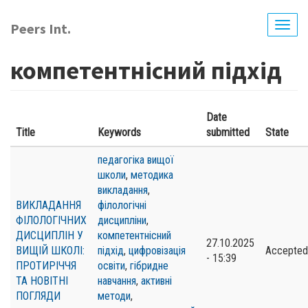
Skip
to
Peers Int.
Togg
main
navig
content
компетентнісний підхід
Date
Title
Keywords
submitted
State
педагогіка вищої
школи
,
методика
викладання
,
ВИКЛАДАННЯ
філологічні
ФІЛОЛОГІЧНИХ
дисципліни
,
ДИСЦИПЛІН У
компетентнісний
27.10.2025
ВИЩІЙ ШКОЛІ:
підхід
,
цифровізація
Accepted
- 15:39
ПРОТИРІЧЧЯ
освіти
,
гібридне
ТА НОВІТНІ
навчання
,
активні
ПОГЛЯДИ
методи
,