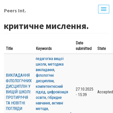
Перейти
до
Peers Int.
Togg
основного
navig
вмісту
критичне мислення.
Date
Title
Keywords
submitted
State
педагогіка вищої
школи
,
методика
викладання
,
ВИКЛАДАННЯ
філологічні
ФІЛОЛОГІЧНИХ
дисципліни
,
ДИСЦИПЛІН У
компетентнісний
27.10.2025
ВИЩІЙ ШКОЛІ:
підхід
,
цифровізація
Accepted
- 15:39
ПРОТИРІЧЧЯ
освіти
,
гібридне
ТА НОВІТНІ
навчання
,
активні
ПОГЛЯДИ
методи
,