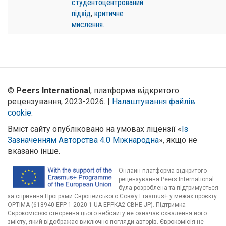
студентоцентрований
підхід
,
критичне
мислення.
©
Peers International
, платформа відкритого
рецензування, 2023-2026. |
Налаштування файлів
cookie
.
Вміст сайту опубліковано на умовах ліцензії «
Із
Зазначенням Авторства 4.0 Міжнародна
», якщо не
вказано інше.
Онлайн-платформа відкритого
рецензування Peers International
була розроблена та підтримується
за сприяння Програми Європейського Союзу Erasmus+ у межах проєкту
OPTIMA (618940-EPP-1-2020-1-UA-EPPKA2-CBHE-JP). Підтримка
Єврокомісією створення цього вебсайту не означає схвалення його
змісту, який відображає виключно погляди авторів. Єврокомісія не