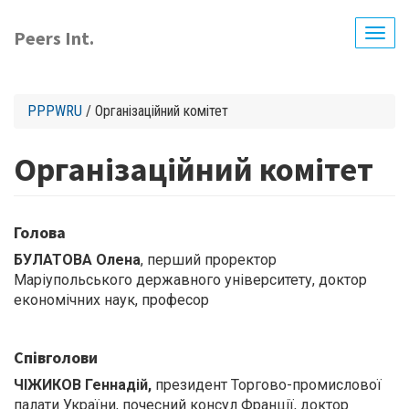
Skip
to
Peers Int.
Togg
main
navig
content
PPPWRU
/ Організаційний комітет
Організаційний комітет
Голова
БУЛАТОВА Олена
, перший проректор
Маріупольського державного університету, доктор
економічних наук, професор
Співголови
ЧІЖИКОВ Геннадій,
президент Торгово-промислової
палати України, почесний консул Франції, доктор