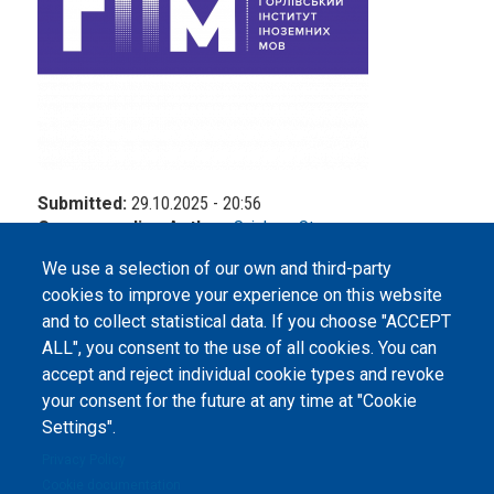
Submitted:
29.10.2025 - 20:56
Corresponding Author:
Snizhana Stepanova
We use a selection of our own and third-party
cookies to improve your experience on this website
and to collect statistical data. If you choose "ACCEPT
ALL", you consent to the use of all cookies. You can
accept and reject individual cookie types and revoke
©
Peers International
, the open peer review platfrom,
your consent for the future at any time at "Cookie
2023-2026. |
Cookie Settings
.
Settings".
The website content is published under
Creative Commons
Privacy Policy
Attribution 4.0 International
(CC-BY-4.0) license unless
Cookie documentation
stated otherwise.