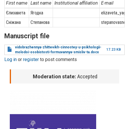
First name
Last name
Institutional affiliation
E-mail
Єлизавета
Ягодка
elizaveta_yago
Сніжана
Степанова
stepanovasnez
Manuscript file
vidobrazhennya-zhittevikh-cinnostey-u-psikhologii-
17.23 KB
molodoi-osobistosti-formuvannya-smisliv-ta.docx
Log in
or
register
to post comments
Moderation state:
Accepted