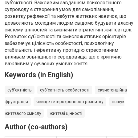
суб’єктності. Важливим завданням психологічного
супроводу є створення умов для самопізнання,
розвитку рефлексії та набуття життєвих навичок, що
дозволяють молодим людям свідомо будувати власну
систему цінностей та визначати стратегічні життєві цілі.
Розвиток суб’єктності та смисложиттєвих орієнтирів
забезпечує цілісність особистості, психологічну
стабільність і ефективну протидію стресогенним
впливам зовнішнього середовища, що є критично
важливим у сучасних умовах життя.
Keywords (in English)
суб’єктність
суб’єктність особистості
екзистенційна
фрустрація
явище гетерохронності розвитку
пошук
життєвого смислу
життєві цінності
Author (co-authors)