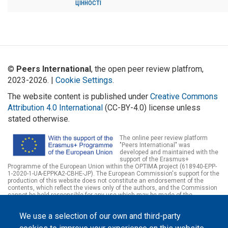
цінності
©
Peers International
, the open peer review platfrom,
2023-2026. |
Cookie Settings
.
The website content is published under
Creative Commons
Attribution 4.0 International
(CC-BY-4.0) license unless
stated otherwise.
The online peer review platform
"Peers International" was
developed and maintained with the
support of the Erasmus+
Programme of the European Union within the OPTIMA project (618940-EPP-
1-2020-1-UA-EPPKA2-CBHE-JP). The European Commission's support for the
production of this website does not constitute an endorsement of the
contents, which reflect the views only of the authors, and the Commission
cannot be held responsible for any use which may be made of the
information contained therein.
We use a selection of our own and third-party