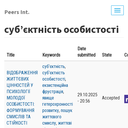
Skip
to
Peers Int.
Togg
main
navig
content
суб’єктність особистості
Date
Title
Keywords
submitted
State
C
суб’єктність
,
ВІДОБРАЖЕННЯ
суб’єктність
ЖИТТЄВИХ
особистості
,
ЦІННОСТЕЙ У
екзистенційна
ПСИХОЛОГІЇ
фрустрація
,
29.10.2025
МОЛОДОЇ
явище
Accepted
- 20:56
ОСОБИСТОСТІ:
гетерохронності
ФОРМУВАННЯ
розвитку
,
пошук
СМИСЛІВ ТА
життєвого
СТІЙКОСТІ
смислу
,
життєві