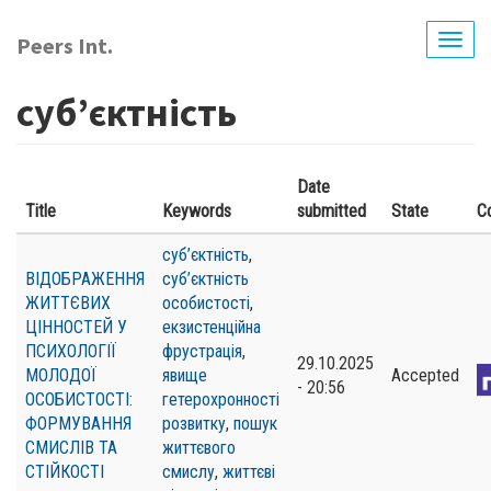
Skip
to
Peers Int.
Togg
main
navig
content
суб’єктність
Date
Title
Keywords
submitted
State
C
суб’єктність
,
ВІДОБРАЖЕННЯ
суб’єктність
ЖИТТЄВИХ
особистості
,
ЦІННОСТЕЙ У
екзистенційна
ПСИХОЛОГІЇ
фрустрація
,
29.10.2025
МОЛОДОЇ
явище
Accepted
- 20:56
ОСОБИСТОСТІ:
гетерохронності
ФОРМУВАННЯ
розвитку
,
пошук
СМИСЛІВ ТА
життєвого
СТІЙКОСТІ
смислу
,
життєві