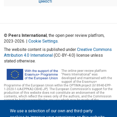
цінності
©
Peers International
, the open peer review platfrom,
2023-2026. |
Cookie Settings
.
The website content is published under
Creative Commons
Attribution 4.0 International
(CC-BY-4.0) license unless
stated otherwise.
The online peer review platform
"Peers International" was
developed and maintained with the
support of the Erasmus+
Programme of the European Union within the OPTIMA project (618940-EPP-
1-2020-1-UA-EPPKA2-CBHE-JP). The European Commission's support for the
production of this website does not constitute an endorsement of the
contents, which reflect the views only of the authors, and the Commission
cannot be held responsible for any use which may be made of the
information contained therein.
We use a selection of our own and third-party