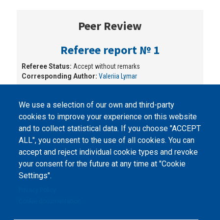
Peer Review
Referee report № 1
Referee Status:
Accept without remarks
Corresponding Author:
Valeriia Lymar
We use a selection of our own and third-party
cookies to improve your experience on this website
and to collect statistical data. If you choose "ACCEPT
ALL", you consent to the use of all cookies. You can
accept and reject individual cookie types and revoke
©
Peers International
, the open peer review platfrom,
your consent for the future at any time at "Cookie
2023-2026. |
Cookie Settings
.
Settings".
The website content is published under
Creative Commons
Privacy Policy
Attribution 4.0 International
(CC-BY-4.0) license unless
Cookie documentation
stated otherwise.