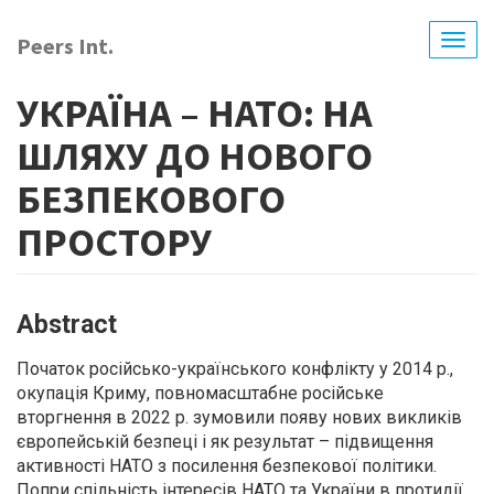
Skip
to
Peers Int.
Togg
main
navig
content
УКРАЇНА – НАТО: НА
ШЛЯХУ ДО НОВОГО
БЕЗПЕКОВОГО
ПРОСТОРУ
Abstract
Початок російсько-українського конфлікту у 2014 р.,
окупація Криму, повномасштабне російське
вторгнення в 2022 р. зумовили появу нових викликів
європейській безпеці і як результат – підвищення
активності НАТО з посилення безпекової політики.
Попри спільність інтересів НАТО та України в протидії