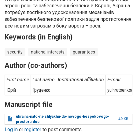
агресії росії та забезпеченні безпеки в Європі, Україна
потребує постійного удосконалення механізмів
забезпечення безпекової політики задля протистояння
все новим загрозам з боку ворога – росії.
Keywords (in English)
security
national interests
guarantees
Author (co-authors)
First name
Last name
Institutional affiliation
E-mail
Юрій
Груценко
yu.hrutsenko@d
Manuscript file
ukraina-nato-na-shlyakhu-do-novogo-bezpekovogo-
49 KB
prostoru.doc
Log in
or
register
to post comments