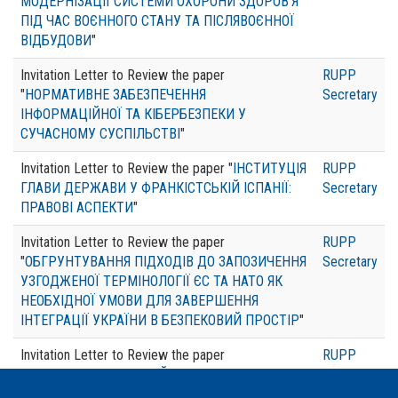
МОДЕРНІЗАЦІЇ СИСТЕМИ ОХОРОНИ ЗДОРОВ’Я
ПІД ЧАС ВОЄННОГО СТАНУ ТА ПІСЛЯВОЄННОЇ
ВІДБУДОВИ
"
Invitation Letter to Review the paper
RUPP
"
НОРМАТИВНЕ ЗАБЕЗПЕЧЕННЯ
Secretary
ІНФОРМАЦІЙНОЇ ТА КІБЕРБЕЗПЕКИ У
СУЧАСНОМУ СУСПІЛЬСТВІ
"
Invitation Letter to Review the paper "
ІНСТИТУЦІЯ
RUPP
ГЛАВИ ДЕРЖАВИ У ФРАНКІСТСЬКІЙ ІСПАНІЇ:
Secretary
ПРАВОВІ АСПЕКТИ
"
Invitation Letter to Review the paper
RUPP
"
ОБГРУНТУВАННЯ ПІДХОДІВ ДО ЗАПОЗИЧЕННЯ
Secretary
УЗГОДЖЕНОЇ ТЕРМІНОЛОГІЇ ЄС ТА НАТО ЯК
НЕОБХІДНОЇ УМОВИ ДЛЯ ЗАВЕРШЕННЯ
ІНТЕГРАЦІЇ УКРАЇНИ В БЕЗПЕКОВИЙ ПРОСТІР
"
Invitation Letter to Review the paper
RUPP
"
КОМПЕНСАЦІЯ ЗА ЗРУЙНОВАНЕ, ЗНИЩЕНЕ
Secretary
МАЙНО: ПРОБЛЕМИ РЕАЛІЗАЦІЇ
"