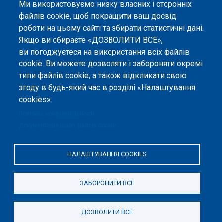
Ми використовуємо низку власних і сторонніх
файлів cookie, щоб покращити ваш досвід
роботи на цьому сайті та збирати статистичні дані.
Якщо ви обираєте «ДОЗВОЛИТИ ВСЕ»,
ви погоджуєтеся на використання всіх файлів
©
Peers International
, платформа відкритого
cookie. Ви можете дозволяти і забороняти окремі
рецензування, 2023-2026. |
Налаштування файлів
типи файлів cookie, а також відкликати свою
cookie
.
згоду в будь-який час в розділі «Налаштування
cookies».
Вміст сайту опубліковано на умовах ліцензії «
Із
Зазначенням Авторства 4.0 Міжнародна
», якщо не
Політика конфіденційності
вказано інше.
Документація щодо файлів cookie
Онлайн-платформа відкритого
рецензування Peers International
НАЛАШТУВАННЯ COOKIES
була розроблена та підтримується
за сприяння Програми Європейського Союзу Erasmus+ у межах проєкту
OPTIMA (618940-EPP-1-2020-1-UA-EPPKA2-CBHE-JP). Підтримка
ЗАБОРОНИТИ ВСЕ
Єврокомісією створення цього вебсайту не означає схвалення його
змісту, який відображає виключно погляди авторів. Єврокомісія не
несе відповідальності за будь-яке використання інформації, розміщеної
на цьому вебсайті.
ДОЗВОЛИТИ ВСЕ