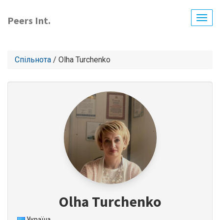
Перейти
до
Peers Int.
Togg
основного
navig
вмісту
Спільнота
/ Olha Turchenko
Olha Turchenko
Україна