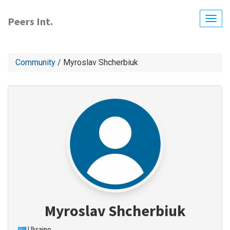
Skip
to
Peers Int.
Togg
main
navig
content
Community
/ Myroslav Shcherbiuk
Myroslav Shcherbiuk
Ukraine