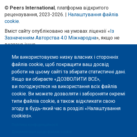
©
Peers International
, платформа відкритого
рецензування, 2023-2026. |
Налаштування файлів
cookie
.
Вміст сайту опубліковано на умовах ліцензії «
Із
Зазначенням Авторства 4.0 Міжнародна
», якщо не
вказано інше.
Ми використовуємо низку власних і сторонніх
Онлайн-платформа відкритого
рецензування Peers International
файлів cookie, щоб покращити ваш досвід
була розроблена та підтримується
роботи на цьому сайті та збирати статистичні дані.
за сприяння Програми Європейського Союзу Erasmus+ у межах проєкту
OPTIMA (618940-EPP-1-2020-1-UA-EPPKA2-CBHE-JP). Підтримка
Якщо ви обираєте «ДОЗВОЛИТИ ВСЕ»,
Єврокомісією створення цього вебсайту не означає схвалення його
ви погоджуєтеся на використання всіх файлів
змісту, який відображає виключно погляди авторів. Єврокомісія не
несе відповідальності за будь-яке використання інформації, розміщеної
cookie. Ви можете дозволяти і забороняти окремі
на цьому вебсайті.
типи файлів cookie, а також відкликати свою
згоду в будь-який час в розділі «Налаштування
cookies».
Політика конфіденційності
Документація щодо файлів cookie