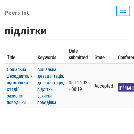
Перейти
до
Peers Int.
Togg
основного
navig
вмісту
підлітки
Date
Title
Keywords
submitted
State
Confere
Соціальна
соціальна
дезадаптація
дезадаптація
,
підлітків як
дезадаптація
,
05.11.2025
Accepted
стадії
підлітки
,
- 08:19
захисної
захисна
поведінки
поведінка