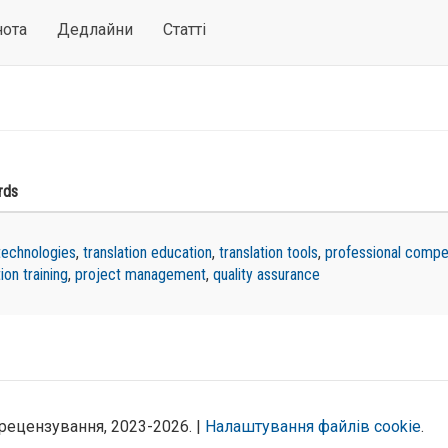
нота
Дедлайни
Статті
rds
 technologies
,
translation education
,
translation tools
,
professional comp
tion training
,
project management
,
quality assurance
рецензування, 2023-2026. |
Налаштування файлів cookie
.