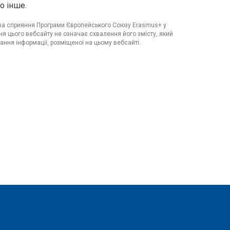
о інше.
я за сприяння Програми Європейського Союзу Erasmus+ у
я цього вебсайту не означає схвалення його змісту, який
ання інформації, розміщеної на цьому вебсайті.