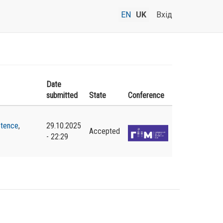
EN
UK
Вхід
Date
submitted
State
Conference
etence
,
29.10.2025
Accepted
- 22:29