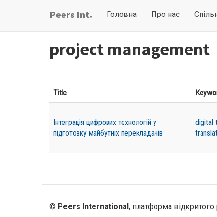
Перейти
Main
User
Peers Int.
Головна
Про нас
Спіль
до
navigation
account
основного
вмісту
menu
project management
Title
Keywo
Інтеграція цифрових технологій у
digital
підготовку майбутніх перекладачів
transla
©
Peers International
, платформа відкритого 