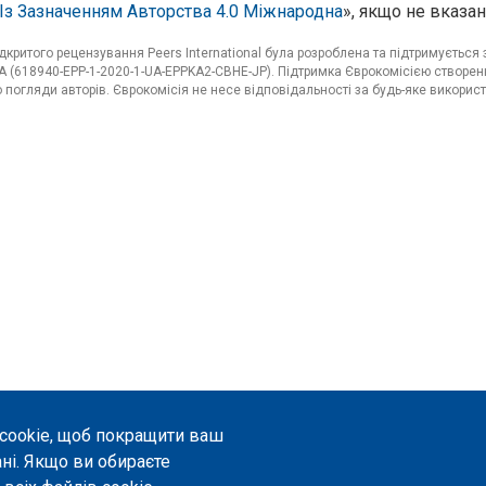
Із Зазначенням Авторства 4.0 Міжнародна
», якщо не вказан
критого рецензування Peers International була розроблена та підтримуєтьс
 (618940-EPP-1-2020-1-UA-EPPKA2-CBHE-JP). Підтримка Єврокомісією створенн
погляди авторів. Єврокомісія не несе відповідальності за будь-яке використ
 cookie, щоб покращити ваш
ані. Якщо ви обираєте