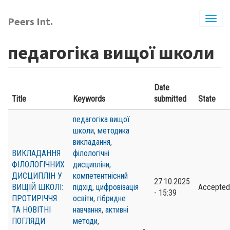
Перейти
до
Peers Int.
Togg
основного
navig
вмісту
педагогіка вищої школи
Date
Title
Keywords
submitted
State
педагогіка вищої
школи
,
методика
викладання
,
ВИКЛАДАННЯ
філологічні
ФІЛОЛОГІЧНИХ
дисципліни
,
ДИСЦИПЛІН У
компетентнісний
27.10.2025
ВИЩІЙ ШКОЛІ:
підхід
,
цифровізація
Accepted
- 15:39
ПРОТИРІЧЧЯ
освіти
,
гібридне
ТА НОВІТНІ
навчання
,
активні
ПОГЛЯДИ
методи
,