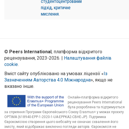
студентоцентрований
підхід
,
критичне
мислення.
©
Peers International
, платформа відкритого
рецензування, 2023-2026. |
Налаштування файлів
cookie
.
Вміст сайту опубліковано на умовах ліцензії «
Із
Зазначенням Авторства 4.0 Міжнародна
», якщо не
вказано інше.
Онлайн-платформа відкритого
рецензування Peers International
була розроблена та підтримується
за сприяння Програми Європейського Союзу Erasmus+ у межах проєкту
OPTIMA (618940-EPP-1-2020-1-UA-EPPKA2-CBHE-JP). Підтримка
Єврокомісією створення цього вебсайту не означає схвалення його
змісту, який відображає виключно погляди авторів. Єврокомісія не