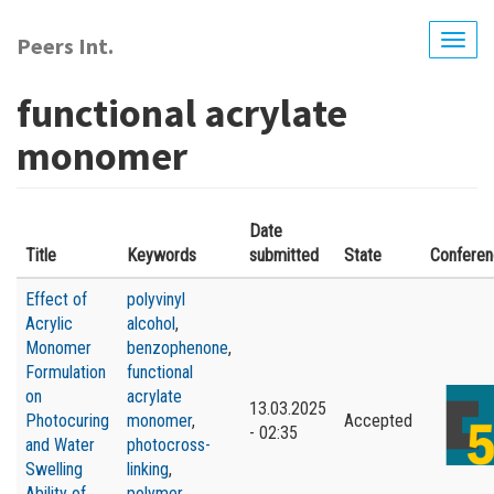
Перейти
до
Peers Int.
Togg
основного
navig
вмісту
functional acrylate
monomer
Date
Title
Keywords
submitted
State
Confere
Effect of
polyvinyl
Acrylic
alcohol
,
Monomer
benzophenone
,
Formulation
functional
on
acrylate
13.03.2025
Photocuring
monomer
,
Accepted
- 02:35
and Water
photocross-
Swelling
linking
,
Ability of
polymer