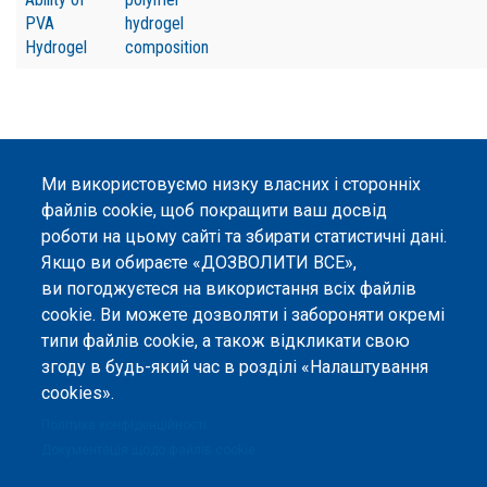
PVA
hydrogel
Hydrogel
composition
Ми використовуємо низку власних і сторонніх
©
Peers International
, платформа відкритого
файлів cookie, щоб покращити ваш досвід
рецензування, 2023-2026. |
Налаштування файлів
роботи на цьому сайті та збирати статистичні дані.
cookie
.
Якщо ви обираєте «ДОЗВОЛИТИ ВСЕ»,
Вміст сайту опубліковано на умовах ліцензії «
Із
ви погоджуєтеся на використання всіх файлів
Зазначенням Авторства 4.0 Міжнародна
», якщо не
cookie. Ви можете дозволяти і забороняти окремі
вказано інше.
типи файлів cookie, а також відкликати свою
Онлайн-платформа відкритого
згоду в будь-який час в розділі «Налаштування
рецензування Peers International
cookies».
була розроблена та підтримується
за сприяння Програми Європейського Союзу Erasmus+ у межах проєкту
Політика конфіденційності
OPTIMA (618940-EPP-1-2020-1-UA-EPPKA2-CBHE-JP). Підтримка
Документація щодо файлів cookie
Єврокомісією створення цього вебсайту не означає схвалення його
змісту, який відображає виключно погляди авторів. Єврокомісія не