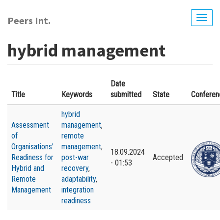
Перейти
до
Peers Int.
Togg
основного
navig
вмісту
hybrid management
Date
Title
Keywords
submitted
State
Conferen
hybrid
Assessment
management
,
of
remote
Organisations'
management
,
18.09.2024
Readiness for
post-war
Accepted
- 01:53
Hybrid and
recovery
,
Remote
adaptability
,
Management
integration
readiness