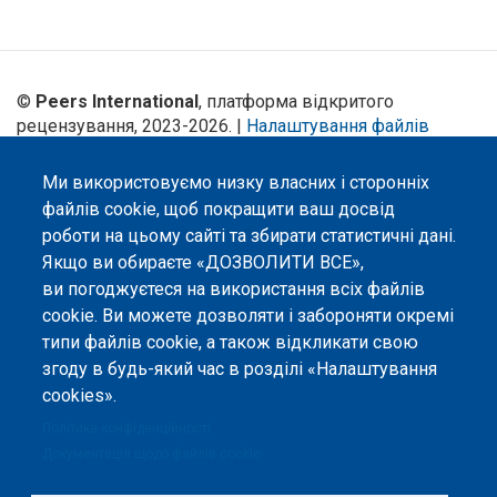
©
Peers International
, платформа відкритого
рецензування, 2023-2026. |
Налаштування файлів
cookie
.
Ми використовуємо низку власних і сторонніх
Вміст сайту опубліковано на умовах ліцензії «
Із
файлів cookie, щоб покращити ваш досвід
Зазначенням Авторства 4.0 Міжнародна
», якщо не
вказано інше.
роботи на цьому сайті та збирати статистичні дані.
Якщо ви обираєте «ДОЗВОЛИТИ ВСЕ»,
Онлайн-платформа відкритого
ви погоджуєтеся на використання всіх файлів
рецензування Peers International
cookie. Ви можете дозволяти і забороняти окремі
була розроблена та підтримується
за сприяння Програми Європейського Союзу Erasmus+ у межах проєкту
типи файлів cookie, а також відкликати свою
OPTIMA (618940-EPP-1-2020-1-UA-EPPKA2-CBHE-JP). Підтримка
згоду в будь-який час в розділі «Налаштування
Єврокомісією створення цього вебсайту не означає схвалення його
змісту, який відображає виключно погляди авторів. Єврокомісія не
cookies».
несе відповідальності за будь-яке використання інформації, розміщеної
Політика конфіденційності
на цьому вебсайті.
Документація щодо файлів cookie