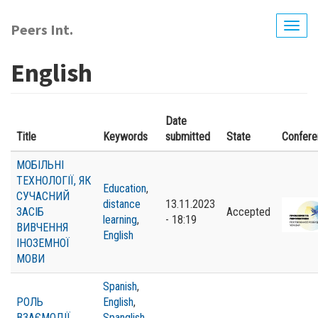
Перейти
до
Peers Int.
Togg
основного
navig
вмісту
English
Date
Title
Keywords
submitted
State
Confer
МОБІЛЬНІ
ТЕХНОЛОГІЇ, ЯК
Education
,
СУЧАСНИЙ
distance
13.11.2023
ЗАСІБ
Accepted
learning
,
- 18:19
ВИВЧЕННЯ
English
ІНОЗЕМНОЇ
МОВИ
Spanish
,
РОЛЬ
English
,
ВЗАЄМОДІЇ
Spanglish
,