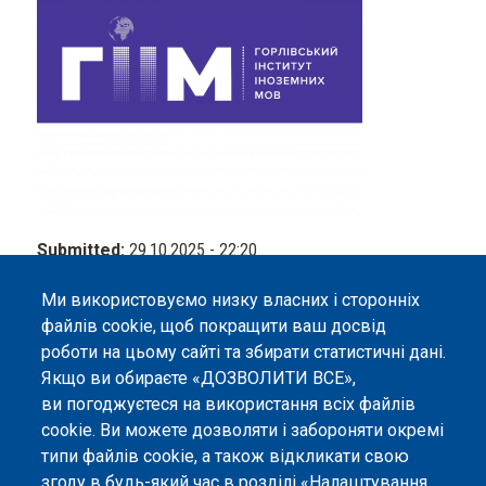
Submitted:
29.10.2025 - 22:20
Corresponding Author:
Andrii Shlapakov
Ми використовуємо низку власних і сторонніх
файлів cookie, щоб покращити ваш досвід
роботи на цьому сайті та збирати статистичні дані.
Якщо ви обираєте «ДОЗВОЛИТИ ВСЕ»,
ви погоджуєтеся на використання всіх файлів
©
Peers International
, платформа відкритого
cookie. Ви можете дозволяти і забороняти окремі
рецензування, 2023-2026. |
Налаштування файлів
типи файлів cookie, а також відкликати свою
cookie
.
згоду в будь-який час в розділі «Налаштування