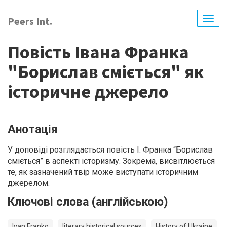
Перейти
до
Peers Int.
Togg
основного
navig
вмісту
Повість Івана Франка
"Борислав сміється" як
історичне джерело
Анотація
У доповіді розглядається повість І. Франка “Борислав
сміється” в аспекті історизму. Зокрема, висвітлюється
те, як зазначений твір може виступати історичним
джерелом.
Ключові слова (англійською)
Ivan Franko
literary historical sources
History of Ukraine