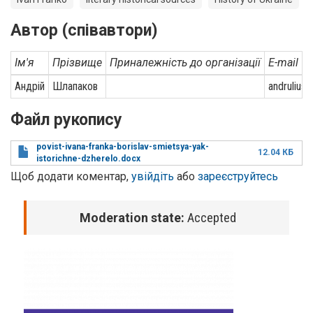
Автор (співавтори)
Ім'я
Прізвище
Приналежність до організації
E-mail
Андрій
Шлапаков
andrulius
Файл рукопису
povist-ivana-franka-borislav-smietsya-yak-
12.04 КБ
istorichne-dzherelo.docx
Щоб додати коментар,
увійдіть
або
зареєструйтесь
Moderation state:
Accepted