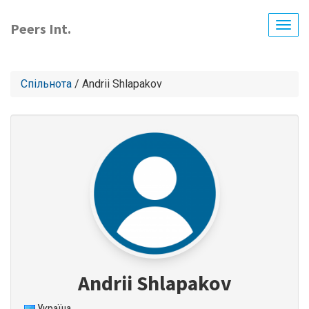
Перейти
до
Peers Int.
Togg
основного
navig
вмісту
Спільнота
/ Andrii Shlapakov
Andrii Shlapakov
Україна