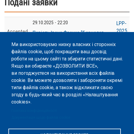
Подані заявки
29.10.2025 - 22:20
LPP-
2025
Accepted
Повість Івана Франка "Борислав
сміється" як історичне джерело
Ми використовуємо низку власних і сторонніх
файлів cookie, щоб покращити ваш досвід
роботи на цьому сайті та збирати статистичні дані.
Якщо ви обираєте «ДОЗВОЛИТИ ВСЕ»,
ви погоджуєтеся на використання всіх файлів
©
Peers International
, платформа відкритого
cookie. Ви можете дозволяти і забороняти окремі
рецензування, 2023-2026. |
Налаштування файлів
типи файлів cookie, а також відкликати свою
cookie
.
згоду в будь-який час в розділі «Налаштування
cookies».
Вміст сайту опубліковано на умовах ліцензії «
Із
Зазначенням Авторства 4.0 Міжнародна
», якщо не
Політика конфіденційності
вказано інше.
Документація щодо файлів cookie
Онлайн-платформа відкритого
рецензування Peers International