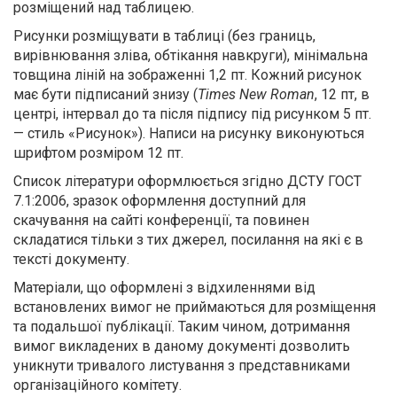
розміщений над таблицею
.
Рисунки розміщувати в таблиці (без границь,
вирівнювання зліва, обтікання навкруги), мінімальна
товщина ліній
на
зображенні
1,2 пт. Кожний рисунок
має бути підписаний знизу (
Times New Roman
, 12 пт, в
центрі, інтервал до та після підпису під рисунком 5 пт.
— стиль «Рисунок»)
. Написи на рисунку виконуються
шрифтом розміром 12 пт.
Список літератури оформлюється згідно ДСТУ ГОСТ
7.1:2006, зразок оформлення доступний для
скачування на сайті конференції, та повинен
складатися тільки з тих джерел, посилання на які є в
тексті документу.
Матеріали, що оформлені з відхиленнями від
встановлених вимог не приймаються для розміщення
та подальшої публікації. Таким чином, дотримання
вимог викладених в даному документі дозволить
уникнути тривалого листування з представниками
організаційного комітету.