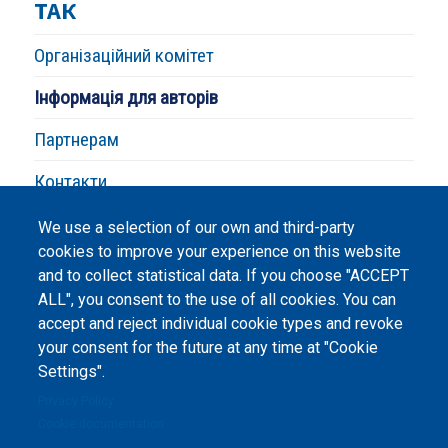
ТАК
Організаційний комітет
Інформація для авторів
Партнерам
Контакти
We use a selection of our own and third-party
cookies to improve your experience on this website
and to collect statistical data. If you choose "ACCEPT
ALL", you consent to the use of all cookies. You can
accept and reject individual cookie types and revoke
©
Peers International
, the open peer review platfrom,
your consent for the future at any time at "Cookie
2023-2026. |
Cookie Settings
.
Settings".
The website content is published under
Creative Commons
Privacy Policy
Attribution 4.0 International
(CC-BY-4.0) license unless
Cookie documentation
stated otherwise.