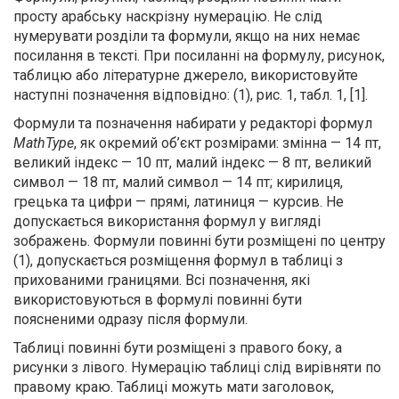
просту арабську наскрізну нумерацію. Не слід
нумерувати розділи та формули, якщо на них немає
посилання в тексті.
При посиланні на формулу, рисунок,
таблицю або літературне джерело, використовуйте
наступні позначення відповідно: (1), рис. 1, табл. 1, [1].
Формули та позначення набирати у редакторі формул
MathType
, як окремий об’єкт розмірами: змінна — 14 пт,
великий індекс — 10 пт, малий індекс — 8 пт, великий
символ — 18 пт, малий символ — 14 пт; кирилиця,
грецька та цифри — прямі, латиниця — курсив. Не
допускається використання формул у вигляді
зображень. Формули повинні бути розміщені по центру
(1)
,
допускається розміщення формул в таблиці з
прихованими границями.
Всі позначення, які
використовуються в формулі повинні бути
поясненими одразу після формули.
Таблиці повинні бути розміщені з правого боку, а
рисунки з лівого. Нумерацію таблиці слід вирівняти по
правому краю. Таблиці можуть мати заголовок,