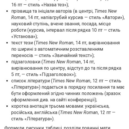
16
пт — стиль «Назва тез»);
прізвища та ініціали авторів (в центрі,
Times New
Roman
, 14
пт, напівгрубий курсив — стиль «Автори»),
науковий ступінь, вчене звання, посада, місце
роботи (курсив, інтервал після рядка 10
пт — стиль
«Установа»);
текст тези (
Times New Roman
, 14
пт, вирівнювання
по ширині з автоматичним розставленням
переносів — стиль «Звичайний текст»);
підзаголовки (
Times New Roman
, 14
пт,
вирівнювання по центру, відступ до та після рядка
5 пт, — стиль «Підзаголовок»);
список літератури (
Times New Roman
, 12
пт — стиль
«Література») подається в порядку посилання та має
бути оформлений згідно чинних положень (зразок
оформлення див. на сайті конференції);
коротка анотація трьома мовами: українська,
російська, англійська (
Times New Roman
, 12
пт —
стиль «Література»).
Формули, рисунки, таблиці, розділи повинні мати