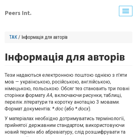
Skip
to
Peers Int.
Togg
main
navig
content
ТАК
/ Інформація для авторів
Інформація для авторів
Тези надаються електронною поштою однією з п’яти
мов — українською, російською, англійською,
німецькою, польською. Обсяг тез становить три повні
сторінки формату
А
4, включаючи рисунки, таблиці,
перелік літератури та коротку анотацію 3 мовами.
Формат документів: *.
doc
(або *.
docx
).
У матеріалах необхідно дотримуватись термінології,
прийнятої державним стандартом; використовуючи
новий термін або абревіатуру, слід розшифрувати та