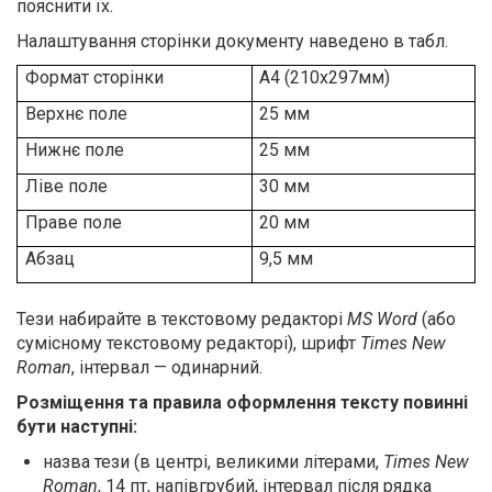
пояснити їх.
Налаштування сторінки документу наведено в табл.
Формат сторінки
А4 (210x297мм)
Верхнє поле
25 мм
Нижнє поле
25 мм
Ліве поле
30 мм
Праве поле
20 мм
Абзац
9,5 мм
Тези набирайте в текстовому редакторі
MS Word
(або
сумісному текстовому редакторі), шрифт
Times New
Roman
, інтервал — одинарний.
Розміщення та правила оформлення тексту повинні
бути наступні:
назва тези (в центрі, великими літерами,
Times New
Roman
, 14
пт, напівгрубий, інтервал після рядка