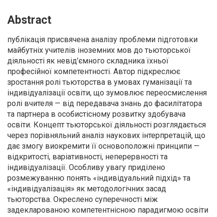
Abstract
публікація присвячена аналізу проблеми підготовки
майбутніх учителів іноземних мов до тьюторської
діяльності як невід’ємного складника їхньої
професійної компетентності. Автор підкреслює
зростання ролі тьюторства в умовах гуманізації та
індивідуалізації освіти, що зумовлює переосмислення
ролі вчителя — від передавача знань до фасилітатора
та партнера в особистісному розвитку здобувача
освіти. Концепт тьюторської діяльності розглядається
через порівняльний аналіз наукових інтерпретацій, що
дає змогу виокремити її основоположні принципи —
відкритості, варіативності, неперервності та
індивідуалізації. Особливу увагу приділено
розмежуванню понять «індивідуальний підхід» та
«індивідуалізація» як методологічних засад
тьюторства. Окреслено суперечності між
задекларованою компетентнісною парадигмою освіти