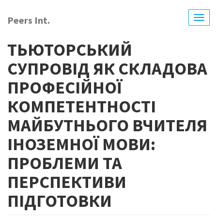
Skip
to
Peers Int.
Togg
main
navig
content
ТЬЮТОРСЬКИЙ
СУПРОВІД ЯК СКЛАДОВА
ПРОФЕСІЙНОЇ
КОМПЕТЕНТНОСТІ
МАЙБУТНЬОГО ВЧИТЕЛЯ
ІНОЗЕМНОЇ МОВИ:
ПРОБЛЕМИ ТА
ПЕРСПЕКТИВИ
ПІДГОТОВКИ