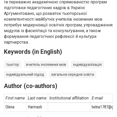
та переважно академічною спрямованістю програм
підготовки педагогічних кадрів в Україні.
Аргументовано, що розвиток тьюторської
компетентності майбутніх учителів іноземних мов
потребує модернізації освітніх програм, упровадження
модулів із фасилітації та консультування, а також
формування педагогічної рефлексії й культури
партнерства.
Keywords (in English)
тьютор
вчитель іноземних мов
індивідуалізація
індивідуальний підхід
загальна середня освіта
Author (co-authors)
First name
Last name
Institutional affiliation
E-mail
Olena
Harmash
helna1787@gma