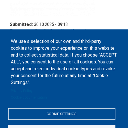
Submitted:
30.10.2025 - 09:13
Corresponding Author:
Elena Harmash
We use a selection of our own and third-party
cookies to improve your experience on this website
and to collect statistical data. If you choose "ACCEPT
ALL", you consent to the use of all cookies. You can
accept and reject individual cookie types and revoke
©
Peers International
, the open peer review platfrom,
your consent for the future at any time at "Cookie
2023-2026. |
Cookie Settings
.
Settings".
The website content is published under
Creative Commons
Privacy Policy
Attribution 4.0 International
(CC-BY-4.0) license unless
Cookie documentation
stated otherwise.
The online peer review platform
COOKIE SETTINGS
"Peers International" was
developed and maintained with the
support of the Erasmus+
Programme of the European Union within the OPTIMA project (618940-EPP-