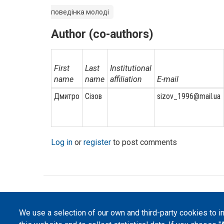
поведінка молоді
Author (co-authors)
First
Last
Institutional
name
name
affiliation
E-mail
Дмитро
Сізов
sizov_1996@mail.ua
Log in
or
register
to post comments
©
Peers International
, the open peer review pl
We use a selection of our own and third-party cookies to 
The website content is published under
Creative 