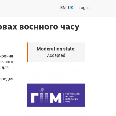
EN
UK
Log in
овах воєнного часу
Moderation state:
Accepted
ширення
гічного
я для
середня