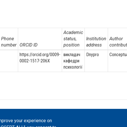
Academic
Phone
status,
Institution
Author
number
ORCID ID
position
address
contribut
https://orcid.org/0009-
викладач
Dnypro
Conceptua
0002-1517-206X
кафедри
психології
atfrom, 2023-2026. |
Cookie Settings
.
improve your experience on
Commons Attribution 4.0 International
(CC-BY-4.0) license unless