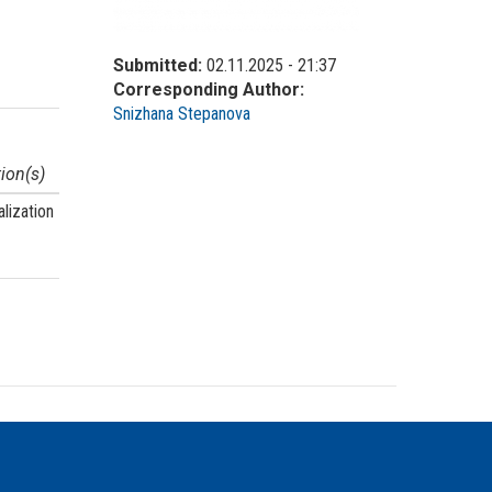
Submitted:
02.11.2025 - 21:37
Corresponding Author:
Snizhana Stepanova
Institutional
ion(s)
affiliation
lization
ГІІМ ДВНЗ
"ДДПУ"
 stated otherwise.