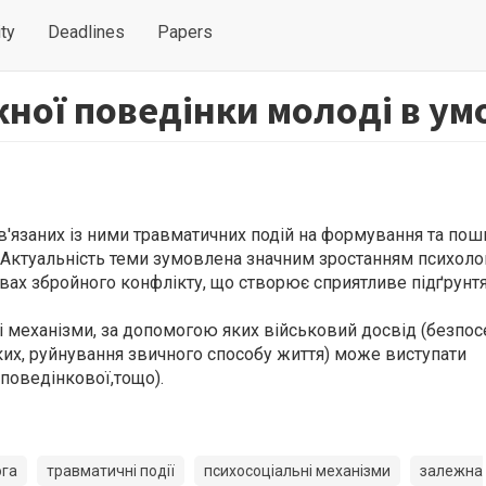
ty
Deadlines
Papers
ої поведінки молоді в ум
в'язаних із ними травматичних подій на формування та по
. Актуальність теми зумовлена значним зростанням психоло
овах збройного конфлікту, що створює сприятливе підґрунт
ні механізми, за допомогою яких військовий досвід (безпо
ких, руйнування звичного способу життя) може виступати
 поведінкової,тощо).
ога
травматичні події
психосоціальні механізми
залежна