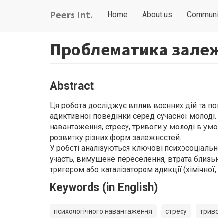
Skip
Main
User
Peers Int.
Home
About us
Communi
to
navigation
account
main
content
menu
Проблематика залежн
Abstract
Ця робота досліджує вплив воєнних дій та по
адиктивної поведінки серед сучасної молоді
навантаження, стресу, тривоги у молоді в ум
розвитку різних форм залежностей.
У роботі аналізуються ключові психосоціаль
участь, вимушене переселення, втрата близь
тригером або каталізатором адикції (хімічної,
Keywords (in English)
психологічного навантаження
стресу
трив