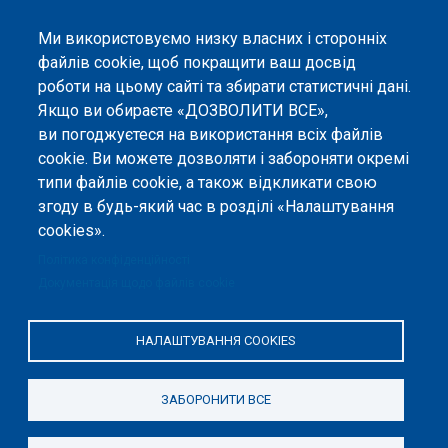
Corresponding Author:
Snizhana Stepanova
Ми використовуємо низку власних і сторонніх
файлів cookie, щоб покращити ваш досвід
роботи на цьому сайті та збирати статистичні дані.
Якщо ви обираєте «ДОЗВОЛИТИ ВСЕ»,
ви погоджуєтеся на використання всіх файлів
©
Peers International
, платформа відкритого
cookie. Ви можете дозволяти і забороняти окремі
рецензування, 2023-2026. |
Налаштування файлів
типи файлів cookie, а також відкликати свою
cookie
.
згоду в будь-який час в розділі «Налаштування
cookies».
Вміст сайту опубліковано на умовах ліцензії «
Із
Зазначенням Авторства 4.0 Міжнародна
», якщо не
Політика конфіденційності
вказано інше.
Документація щодо файлів cookie
Онлайн-платформа відкритого
рецензування Peers International
НАЛАШТУВАННЯ COOKIES
була розроблена та підтримується
за сприяння Програми Європейського Союзу Erasmus+ у межах проєкту
OPTIMA (618940-EPP-1-2020-1-UA-EPPKA2-CBHE-JP). Підтримка
ЗАБОРОНИТИ ВСЕ
Єврокомісією створення цього вебсайту не означає схвалення його
змісту, який відображає виключно погляди авторів. Єврокомісія не
несе відповідальності за будь-яке використання інформації, розміщеної