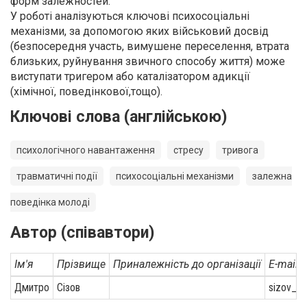
форм залежностей.
У роботі аналізуються ключові психосоціальні
механізми, за допомогою яких військовий досвід
(безпосередня участь, вимушене переселення, втрата
близьких, руйнування звичного способу життя) може
виступати тригером або каталізатором адикції
(хімічної, поведінкової,тощо).
Ключові слова (англійською)
психологічного навантаження
стресу
тривога
травматичні події
психосоціальні механізми
залежна
поведінка молоді
Автор (співавтори)
Ім'я
Прізвище
Приналежність до організації
E-mail
Дмитро
Сізов
sizov_1