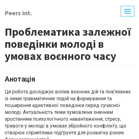
Перейти
до
Peers Int.
Togg
основного
navig
вмісту
Проблематика залежної
поведінки молоді в
умовах воєнного часу
Анотація
Ця робота досліджує вплив воєнних дій та пов'язаних
із ними травматичних подій на формування та
поширення адиктивної поведінки серед сучасної
молоді. Актуальність теми зумовлена значним
зростанням психологічного навантаження, стресу,
тривоги у молоді в умовах збройного конфлікту, що
створює сприятливе підґрунтя для розвитку різних