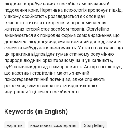
людина потребує нових способів самопізнання й
подолання криз. Наративна психологія пропонує підхід,
у якому особистість розглядається як оповідач
власного життя, а створення й переосмислення
життєвих історій стає засобом терапії. Storytelling
визначається як природна форма самовираження, що
допомагає людині усвідомити власний досвід, знайти
сенси та вибудувати ідентичність. У статті показано, що
ця практика відповідає гуманістичному розумінню
природи людини, орієнтованому на її унікальність,
суб’єктивний досвід і саморозвиток. Автор наголошує,
що наратив і сторітелінг мають значний
психотерапевтичний потенціал, адже сприяють
рефлексії, самоприйняттю та відновленню
внутрішньої цілісності особистості.
Keywords (in English)
наратив
наративна психотерапія
Storytelling