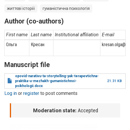
життєві історіії
гуманістична психологія
Author (co-authors)
First name
Last name
Institutional affiliation
E-mail
Ольга
Кресан
kresan.olga@nd
Manuscript file
opovid-narativu-ta-storytelling-yak-terapevtichna-
praktika-u-mezhakh-gumanistichnoi-
21.31 KB
psikhologii.docx
Log in
or
register
to post comments
Moderation state:
Accepted