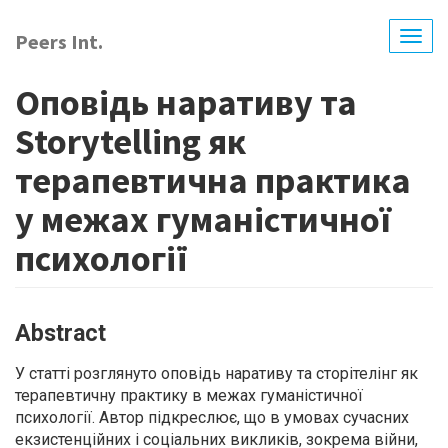
Skip
to
Peers Int.
Togg
main
navig
content
Оповідь наративу та
Storytelling як
терапевтична практика
у межах гуманістичної
психології
Abstract
У статті розглянуто оповідь наративу та сторітелінг як
терапевтичну практику в межах гуманістичної
психології. Автор підкреслює, що в умовах сучасних
екзистенційних і соціальних викликів, зокрема війни,