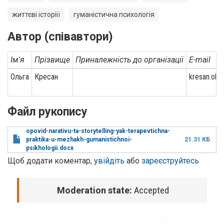
життєві історіії
гуманістична психологія
Автор (співавтори)
Ім'я
Прізвище
Приналежність до організації
E-mail
Ольга
Кресан
kresan.olg
Файл рукопису
opovid-narativu-ta-storytelling-yak-terapevtichna-
praktika-u-mezhakh-gumanistichnoi-
21.31 КБ
psikhologii.docx
Щоб додати коментар,
увійдіть
або
зареєструйтесь
Moderation state:
Accepted