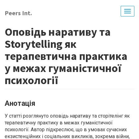
Перейти
до
Peers Int.
Togg
основного
navig
вмісту
Оповідь наративу та
Storytelling як
терапевтична практика
у межах гуманістичної
психології
Анотація
У статті розглянуто оповідь наративу та сторітелінг як
терапевтичну практику в межах гуманістичної
психології. Автор підкреслює, що в умовах сучасних
екзистенційних і соціальних викликів, зокрема війни,