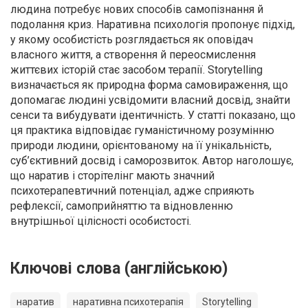
людина потребує нових способів самопізнання й
подолання криз. Наративна психологія пропонує підхід,
у якому особистість розглядається як оповідач
власного життя, а створення й переосмислення
життєвих історій стає засобом терапії. Storytelling
визначається як природна форма самовираження, що
допомагає людині усвідомити власний досвід, знайти
сенси та вибудувати ідентичність. У статті показано, що
ця практика відповідає гуманістичному розумінню
природи людини, орієнтованому на її унікальність,
суб’єктивний досвід і саморозвиток. Автор наголошує,
що наратив і сторітелінг мають значний
психотерапевтичний потенціал, адже сприяють
рефлексії, самоприйняттю та відновленню
внутрішньої цілісності особистості.
Ключові слова (англійською)
наратив
наративна психотерапія
Storytelling