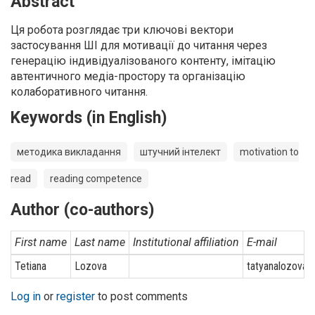
Abstract
Ця робота розглядає три ключові вектори
застосування ШІ для мотивації до читання через
генерацію індивідуалізованого контенту, імітацію
автентичного медіа-простору та організацію
колаборативного читання.
Keywords (in English)
методика викладання
штучний інтелект
motivation to
read
reading competence
Author (co-authors)
First name
Last name
Institutional affiliation
E-mail
Tetiana
Lozova
tatyanalozova@
Log in
or
register
to post comments