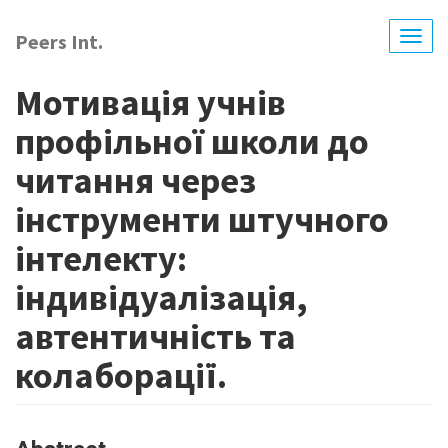
Skip
to
Peers Int.
Togg
main
navig
content
Мотивація учнів
профільної школи до
читання через
інструменти штучного
інтелекту:
індивідуалізація,
автентичність та
колаборації.