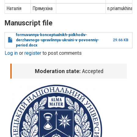
Наталія
Прямухіна
n.priamukhina@
Manuscript file
formuvannya-konceptualnikh-pidkhodiv-
derzhavnogo-upravlinnya-ukraini-v-povoenniy-
29.66 KB
period.docx
Log in
or
register
to post comments
Moderation state:
Accepted