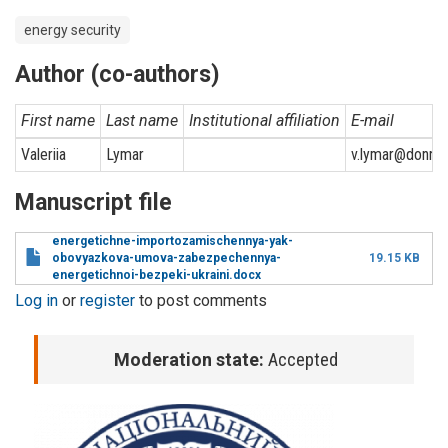
energy security
Author (co-authors)
First name
Last name
Institutional affiliation
E-mail
Valeriia
Lymar
v.lymar@donnu.
Manuscript file
energetichne-importozamischennya-yak-
obovyazkova-umova-zabezpechennya-
19.15 KB
energetichnoi-bezpeki-ukraini.docx
Log in
or
register
to post comments
Moderation state:
Accepted