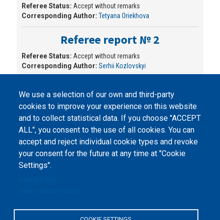
Referee Status:
Accept without remarks
Corresponding Author:
Tetyana Oriekhova
Referee report № 2
Referee Status:
Accept without remarks
Corresponding Author:
Serhii Kozlovskyi
We use a selection of our own and third-party
cookies to improve your experience on this website
and to collect statistical data. If you choose "ACCEPT
ALL", you consent to the use of all cookies. You can
accept and reject individual cookie types and revoke
©
Peers International
, the open peer review platfrom,
your consent for the future at any time at "Cookie
2023-2026. |
Cookie Settings
.
Settings".
The website content is published under
Creative Commons
Privacy Policy
Attribution 4.0 International
(CC-BY-4.0) license unless
Cookie documentation
stated otherwise.
The online peer review platform
COOKIE SETTINGS
"Peers International" was