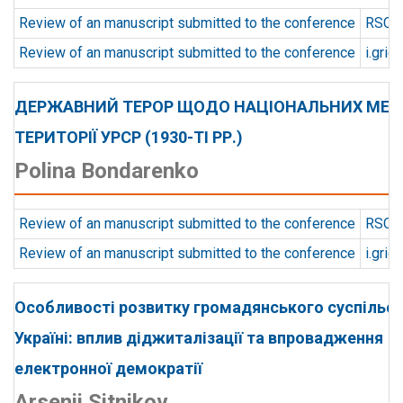
Review of an manuscript submitted to the conference
RSCD 
Review of an manuscript submitted to the conference
i.gridi
ДЕРЖАВНИЙ ТЕРОР ЩОДО НАЦІОНАЛЬНИХ МЕ
ТЕРИТОРІЇ УРСР (1930-ТІ РР.)
Polina Bondarenko
Review of an manuscript submitted to the conference
RSCD 
Review of an manuscript submitted to the conference
i.gridi
Особливості розвитку громадянського суспільст
Україні: вплив діджиталізації та впровадження
електронної демократії
Arsenii Sitnikov