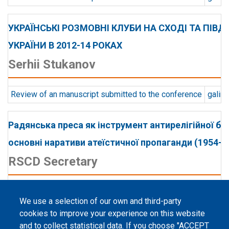
УКРАЇНСЬКІ РОЗМОВНІ КЛУБИ НА СХОДІ ТА ПІВД
УКРАЇНИ В 2012-14 РОКАХ
Serhii Stukanov
Review of an manuscript submitted to the conference
galin
Радянська преса як інструмент антирелігійної бо
основні наративи атеїстичної пропаганди (1954-1
RSCD Secretary
Review of an manuscript submitted to the conference
galin
We use a selection of our own and third-party
cookies to improve your experience on this website
and to collect statistical data. If you choose "ACCEPT