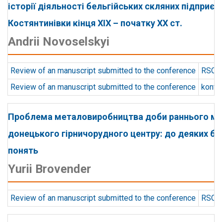
історії діяльності бельгійських скляних підприє
Костянтинівки кінця XIX – початку XX ст.
Andrii Novoselskyi
Review of an manuscript submitted to the conference
RSCD 
Review of an manuscript submitted to the conference
konts
Проблема металовиробництва доби раннього м
донецького гірничорудного центру: до деяких ба
понять
Yurii Brovender
Review of an manuscript submitted to the conference
RSCD 