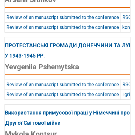
Review of an manuscript submitted to the conference
RSCD 
Review of an manuscript submitted to the conference
konts
ПРОТЕСТАНСЬКІ ГРОМАДИ ДОНЕЧЧИНИ ТА ЛУ
У 1943-1945 РР.
Yevgeniia Pshemytska
Review of an manuscript submitted to the conference
RSCD 
Review of an manuscript submitted to the conference
i.gridi
Використання примусової праці у Німеччині прот
Другої Світової війни
Mykola Kontsur