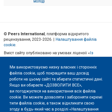
молоді
©
Peers International
, платформа відкритого
рецензування, 2023-2026. |
Налаштування файлів
cookie
.
Вміст сайту опубліковано на умовах ліцензії «
Із
Зазначенням Авторства 4.0 Міжнародна
», якщо не
вказано інше.
Ми використовуємо низку власних і сторонніх
файлів cookie, щоб покращити ваш досвід
Онлайн-платформа відкритого
рецензування Peers International
роботи на цьому сайті та збирати статистичні дані.
була розроблена та підтримується
Якщо ви обираєте «ДОЗВОЛИТИ ВСЕ»,
за сприяння Програми Європейського Союзу Erasmus+ у межах проєкту
ви погоджуєтеся на використання всіх файлів
OPTIMA (618940-EPP-1-2020-1-UA-EPPKA2-CBHE-JP). Підтримка
Єврокомісією створення цього вебсайту не означає схвалення його
cookie. Ви можете дозволяти і забороняти окремі
змісту, який відображає виключно погляди авторів. Єврокомісія не
типи файлів cookie, а також відкликати свою
несе відповідальності за будь-яке використання інформації, розміщеної
на цьому вебсайті.
згоду в будь-який час в розділі «Налаштування