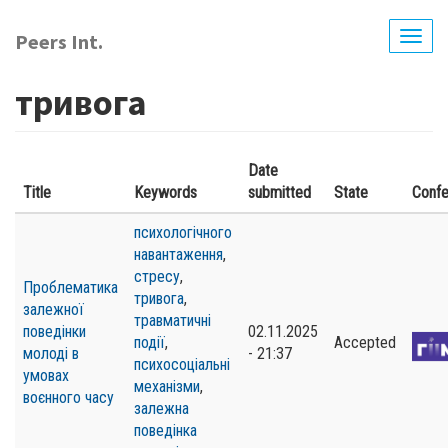
Перейти
до
Peers Int.
Togg
основного
navig
вмісту
тривога
Date
Title
Keywords
submitted
State
Conf
психологічного
навантаження
,
стресу
,
Проблематика
тривога
,
залежної
травматичні
поведінки
02.11.2025
події
,
Accepted
молоді в
- 21:37
психосоціальні
умовах
механізми
,
воєнного часу
залежна
поведінка