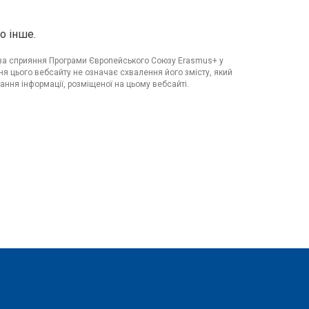
о інше.
я за сприяння Програми Європейського Союзу Erasmus+ у
я цього вебсайту не означає схвалення його змісту, який
ання інформації, розміщеної на цьому вебсайті.