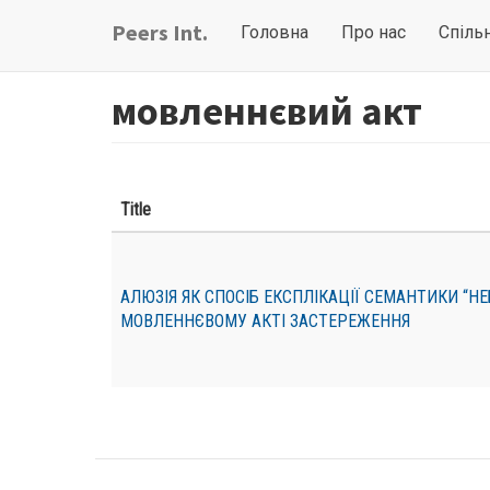
Перейти
Main
User
Peers Int.
Головна
Про нас
Спіль
до
navigation
account
основного
вмісту
menu
мовленнєвий акт
Title
АЛЮЗІЯ ЯК СПОСІБ ЕКСПЛІКАЦІЇ СЕМАНТИКИ “НЕ
МОВЛЕННЄВОМУ АКТІ ЗАСТЕРЕЖЕННЯ