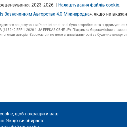
рецензування, 2023-2026. |
Налаштування файлів cookie
.
Із Зазначенням Авторства 4.0 Міжнародна
», якщо не вказан
критого рецензування Peers International була розроблена та підтримуєтьс
 (618940-EPP-1-2020-1-UA-EPPKA2-CBHE-JP). Підтримка Єврокомісією створенн
погляди авторів. Єврокомісія не несе відповідальності за будь-яке використ
 cookie, щоб покращити ваш
ані. Якщо ви обираєте