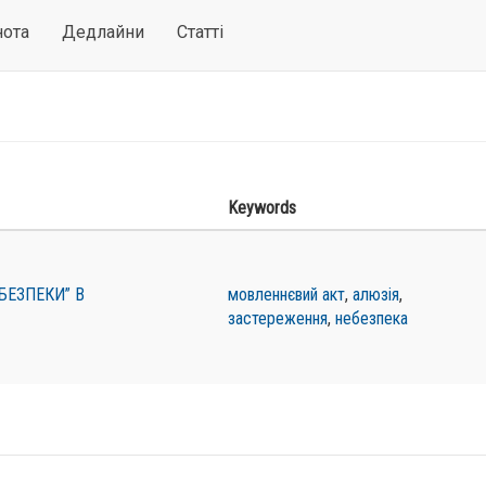
нота
Дедлайни
Статті
Keywords
БЕЗПЕКИ” В
мовленнєвий акт
,
алюзія
,
застереження
,
небезпека