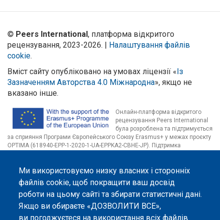
©
Peers International
, платформа відкритого
рецензування, 2023-2026. |
Налаштування файлів
cookie
.
Вміст сайту опубліковано на умовах ліцензії «
Із
Зазначенням Авторства 4.0 Міжнародна
», якщо не
вказано інше.
Онлайн-платформа відкритого
рецензування Peers International
була розроблена та підтримується
за сприяння Програми Європейського Союзу Erasmus+ у межах проєкту
OPTIMA (618940-EPP-1-2020-1-UA-EPPKA2-CBHE-JP). Підтримка
Єврокомісією створення цього вебсайту не означає схвалення його
змісту, який відображає виключно погляди авторів. Єврокомісія не
Ми використовуємо низку власних і сторонніх
несе відповідальності за будь-яке використання інформації, розміщеної
на цьому вебсайті.
файлів cookie, щоб покращити ваш досвід
роботи на цьому сайті та збирати статистичні дані.
Якщо ви обираєте «ДОЗВОЛИТИ ВСЕ»,
ви погоджуєтеся на використання всіх файлів