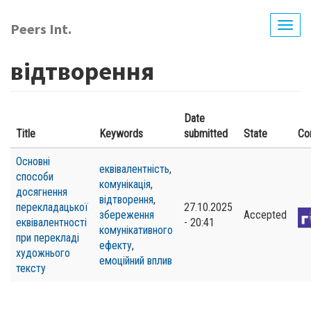
Перейти
до
Peers Int.
Togg
основного
navig
вмісту
відтворення
Date
Title
Keywords
submitted
State
Co
Основні
еквівалентність
,
способи
комунікація
,
досягнення
відтворення
,
перекладацької
27.10.2025
збереження
Accepted
еквівалентності
- 20:41
комунікативного
при перекладі
ефекту
,
художнього
емоційний вплив
тексту