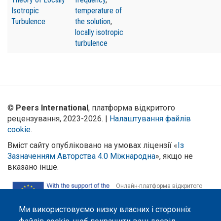
Isotropic
temperature of
Turbulence
the solution
,
locally isotropic
turbulence
©
Peers International
, платформа відкритого
рецензування, 2023-2026. |
Налаштування файлів
cookie
.
Вміст сайту опубліковано на умовах ліцензії «
Із
Зазначенням Авторства 4.0 Міжнародна
», якщо не
вказано інше.
Онлайн-платформа відкритого
рецензування Peers International
була розроблена та підтримується
Ми використовуємо низку власних і сторонніх
за сприяння Програми Європейського Союзу Erasmus+ у межах проєкту
OPTIMA (618940-EPP-1-2020-1-UA-EPPKA2-CBHE-JP). Підтримка