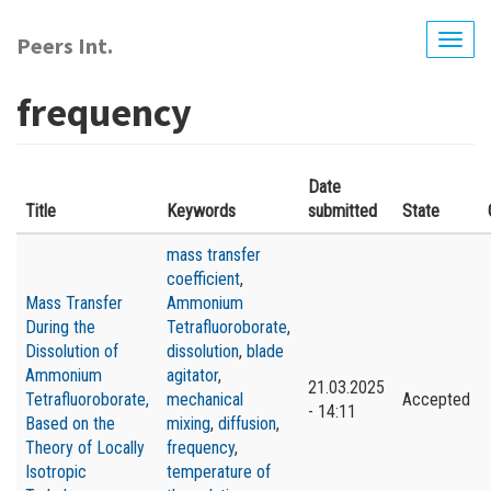
Перейти
до
Peers Int.
Togg
основного
navig
вмісту
frequency
Date
Title
Keywords
submitted
State
mass transfer
coefficient
,
Mass Transfer
Ammonium
During the
Tetrafluoroborate
,
Dissolution of
dissolution
,
blade
Ammonium
agitator
,
21.03.2025
Tetrafluoroborate,
mechanical
Accepted
- 14:11
Based on the
mixing
,
diffusion
,
Theory of Locally
frequency
,
Isotropic
temperature of