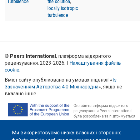
Turbulence
the solution
,
locally isotropic
turbulence
©
Peers International
, платформа відкритого
рецензування, 2023-2026. |
Налаштування файлів
cookie
.
Вміст сайту опубліковано на умовах ліцензії «
Із
Зазначенням Авторства 4.0 Міжнародна
», якщо не
вказано інше.
Онлайн-платформа відкритого
рецензування Peers International
була розроблена та підтримується
за сприяння Програми Європейського Союзу Erasmus+ у межах проєкту
OPTIMA (618940-EPP-1-2020-1-UA-EPPKA2-CBHE-JP). Підтримка
Ми використовуємо низку власних і сторонніх
Єврокомісією створення цього вебсайту не означає схвалення його
змісту, який відображає виключно погляди авторів. Єврокомісія не