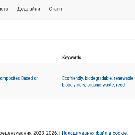
нота
Дедлайни
Статті
Keywords
Composites Based on
Ecofriendly
,
biodegradable
,
renewable
biopolymers
,
organic waste
,
reed
рецензування, 2023-2026. |
Налаштування файлів cookie
.