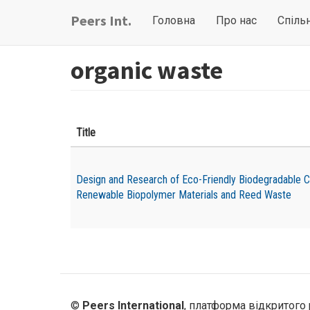
Перейти
Main
User
Peers Int.
Головна
Про нас
Спіль
до
navigation
account
основного
вмісту
menu
organic waste
Title
Design and Research of Eco-Friendly Biodegradable 
Renewable Biopolymer Materials and Reed Waste
©
Peers International
, платформа відкритого 