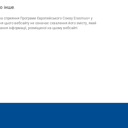
о інше.
я за сприяння Програми Європейського Союзу Erasmus+ у
я цього вебсайту не означає схвалення його змісту, який
ання інформації, розміщеної на цьому вебсайті.