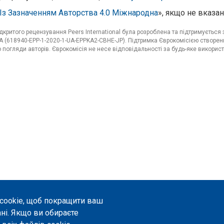
Із Зазначенням Авторства 4.0 Міжнародна
», якщо не вказан
критого рецензування Peers International була розроблена та підтримуєтьс
 (618940-EPP-1-2020-1-UA-EPPKA2-CBHE-JP). Підтримка Єврокомісією створенн
погляди авторів. Єврокомісія не несе відповідальності за будь-яке використ
 cookie, щоб покращити ваш
ані. Якщо ви обираєте