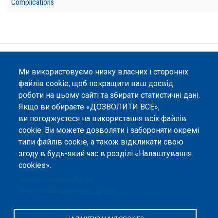
Complications
©
Peers International
, платформа відкритого
Ми використовуємо низку власних і сторонніх
рецензування, 2023-2026. |
Налаштування файлів
файлів cookie, щоб покращити ваш досвід
cookie
.
роботи на цьому сайті та збирати статистичні дані.
Вміст сайту опубліковано на умовах ліцензії «
Із
Якщо ви обираєте «ДОЗВОЛИТИ ВСЕ»,
Зазначенням Авторства 4.0 Міжнародна
», якщо не
ви погоджуєтеся на використання всіх файлів
вказано інше.
cookie. Ви можете дозволяти і забороняти окремі
типи файлів cookie, а також відкликати свою
Онлайн-платформа відкритого
рецензування Peers International
згоду в будь-який час в розділі «Налаштування
була розроблена та підтримується
cookies».
за сприяння Програми Європейського Союзу Erasmus+ у межах проєкту
OPTIMA (618940-EPP-1-2020-1-UA-EPPKA2-CBHE-JP). Підтримка
Політика конфіденційності
Єврокомісією створення цього вебсайту не означає схвалення його
Документація щодо файлів cookie
змісту, який відображає виключно погляди авторів. Єврокомісія не
несе відповідальності за будь-яке використання інформації, розміщеної
на цьому вебсайті.