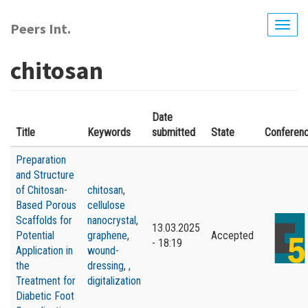
Перейти
до
Peers Int.
Togg
основного
navig
вмісту
сhitosan
Date
Title
Keywords
submitted
State
Conferen
Preparation
and Structure
of Chitosan-
сhitosan
,
Based Porous
сellulose
Scaffolds for
nanocrystal
,
13.03.2025
Potential
graphene
,
Accepted
- 18:19
Application in
wound-
the
dressing
,
,
Treatment for
digitalization
Diabetic Foot