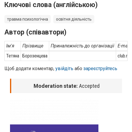
Ключові слова (англійською)
травма психологічна
освітня діяльність
Автор (співавтори)
Ім'я
Прізвище
Приналежність до організації
E-mail
Тетяна
Борозенцева
club.na
Щоб додати коментар,
увійдіть
або
зареєструйтесь
Moderation state:
Accepted