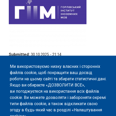
Submitted:
30.10.2025 - 21:14
Corresponding Author:
Tetiana Borozentseva
Ми використовуємо низку власних і сторонніх
файлів cookie, щоб покращити ваш досвід
роботи на цьому сайті та збирати статистичні дані.
Якщо ви обираєте «ДОЗВОЛИТИ ВСЕ»,
ви погоджуєтеся на використання всіх файлів
©
Peers International
, платформа відкритого
cookie. Ви можете дозволяти і забороняти окремі
рецензування, 2023-2026. |
Налаштування файлів
типи файлів cookie, а також відкликати свою
cookie
.
згоду в будь-який час в розділі «Налаштування