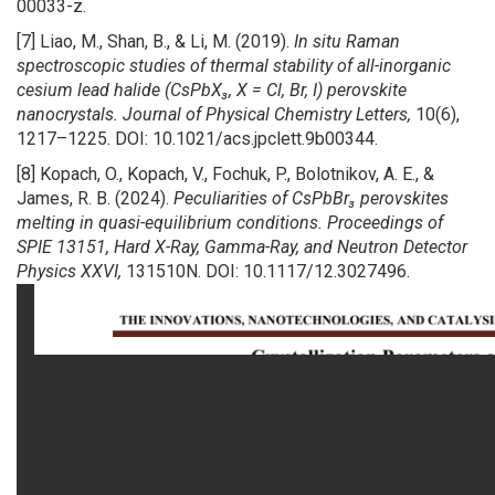
00033-z.
[7] Liao, M., Shan, B., & Li, M. (2019).
In situ Raman
spectroscopic studies of thermal stability of all-inorganic
cesium lead halide (CsPbX₃, X = Cl, Br, I) perovskite
nanocrystals.
Journal of Physical Chemistry Letters,
10(6),
1217–1225. DOI: 10.1021/acs.jpclett.9b00344.
[8] Kopach, O., Kopach, V., Fochuk, P., Bolotnikov, A. E., &
James, R. B. (2024).
Peculiarities of CsPbBr₃ perovskites
melting in quasi-equilibrium conditions.
Proceedings of
SPIE 13151, Hard X-Ray, Gamma-Ray, and Neutron Detector
Physics XXVI,
131510N. DOI: 10.1117/12.3027496.