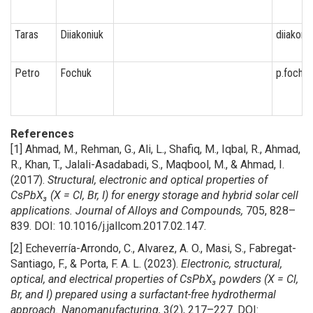
Taras
Diiakoniuk
diiakoni
Petro
Fochuk
p.fochu
References
[1] Ahmad, M., Rehman, G., Ali, L., Shafiq, M., Iqbal, R., Ahmad,
R., Khan, T., Jalali-Asadabadi, S., Maqbool, M., & Ahmad, I.
(2017).
Structural, electronic and optical properties of
CsPbX₃ (X = Cl, Br, I) for energy storage and hybrid solar cell
applications.
Journal of Alloys and Compounds,
705, 828–
839. DOI: 10.1016/j.jallcom.2017.02.147.
[2] Echeverría-Arrondo, C., Alvarez, A. O., Masi, S., Fabregat-
Santiago, F., & Porta, F. A. L. (2023).
Electronic, structural,
optical, and electrical properties of CsPbX₃ powders (X = Cl,
Br, and I) prepared using a surfactant-free hydrothermal
approach.
Nanomanufacturing,
3(2), 217–227. DOI: