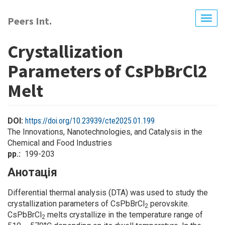
Перейти
до
Peers Int.
Togg
основного
navig
вмісту
Crystallization
Parameters of CsPbBrCl2
Melt
DOI:
https://doi.org/10.23939/cte2025.01.199
The Innovations, Nanotechnologies, and Catalysis in the
Chemical and Food Industries
pp.
199-203
Анотація
Differential thermal analysis (DTA) was used to study the
crystallization parameters of CsPbBrCl
perovskite.
2
CsPbBrCl
melts crystallize in the temperature range of
2