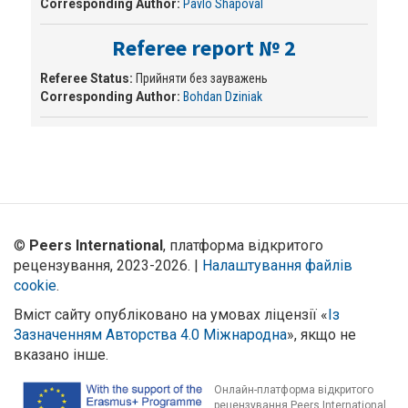
Corresponding Author:
Pavlo Shapoval
Referee report № 2
Referee Status:
Прийняти без зауважень
Corresponding Author:
Bohdan Dziniak
©
Peers International
, платформа відкритого
рецензування, 2023-2026. |
Налаштування файлів
cookie
.
Вміст сайту опубліковано на умовах ліцензії «
Із
Зазначенням Авторства 4.0 Міжнародна
», якщо не
вказано інше.
Онлайн-платформа відкритого
рецензування Peers International