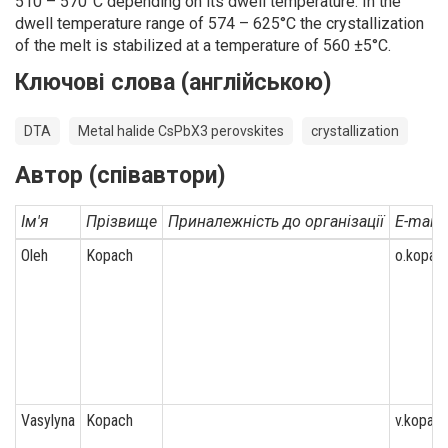
510 – 570°C depending on its dwell temperature. In the
dwell temperature range of 574 – 625°С the crystallization
of the melt is stabilized at a temperature of 560 ±5°С.
Ключові слова (англійською)
DTA
Metal halide CsPbX3 perovskites
crystallization
Автор (співавтори)
Ім'я
Прізвище
Приналежність до організації
E-mail
Oleh
Kopach
o.kopac
Vasylyna
Kopach
v.kopac