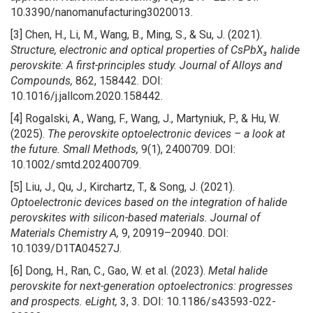
10.3390/nanomanufacturing3020013.
[3] Chen, H., Li, M., Wang, B., Ming, S., & Su, J. (2021).
Structure, electronic and optical properties of CsPbX₃ halide
perovskite: A first-principles study.
Journal of Alloys and
Compounds,
862, 158442. DOI:
10.1016/j.jallcom.2020.158442.
[4] Rogalski, A., Wang, F., Wang, J., Martyniuk, P., & Hu, W.
(2025).
The perovskite optoelectronic devices – a look at
the future.
Small Methods,
9(1), 2400709. DOI:
10.1002/smtd.202400709.
[5] Liu, J., Qu, J., Kirchartz, T., & Song, J. (2021).
Optoelectronic devices based on the integration of halide
perovskites with silicon-based materials.
Journal of
Materials Chemistry A,
9, 20919–20940. DOI:
10.1039/D1TA04527J.
[6] Dong, H., Ran, C., Gao, W. et al. (2023).
Metal halide
perovskite for next-generation optoelectronics: progresses
and prospects.
eLight,
3, 3. DOI: 10.1186/s43593-022-