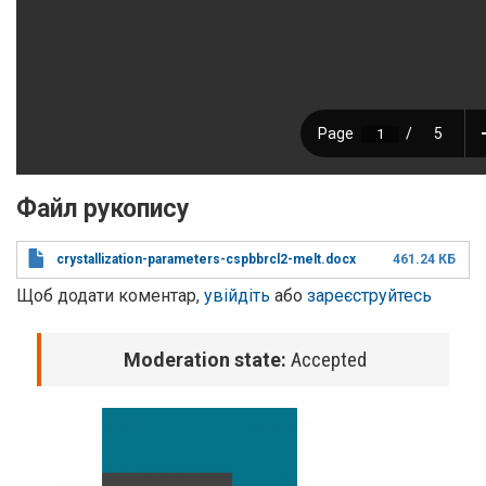
Файл рукопису
crystallization-parameters-cspbbrcl2-melt.docx
461.24 КБ
Щоб додати коментар,
увійдіть
або
зареєструйтесь
Moderation state:
Accepted